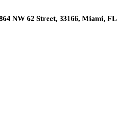
7864 NW 62 Street, 33166, Miami, FL