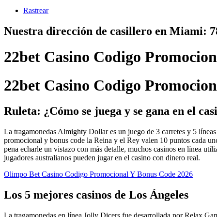
Rastrear
Nuestra dirección de casillero en Miami: 
22bet Casino Codigo Promocion
22bet Casino Codigo Promocion
Ruleta: ¿Cómo se juega y se gana en el cas
La tragamonedas Almighty Dollar es un juego de 3 carretes y 5 líneas 
promocional y bonus code la Reina y el Rey valen 10 puntos cada uno.
pena echarle un vistazo con más detalle, muchos casinos en línea util
jugadores australianos pueden jugar en el casino con dinero real.
Olimpo Bet Casino Codigo Promocional Y Bonus Code 2026
Los 5 mejores casinos de Los Ángeles
La tragamonedas en línea Jolly Dicers fue desarrollada por Relax Gami