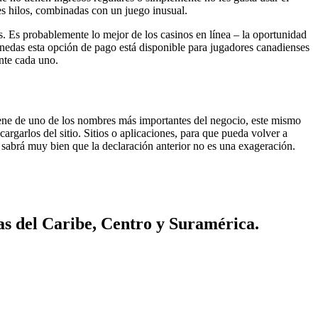
es hilos, combinadas con un juego inusual.
s. Es probablemente lo mejor de los casinos en línea – la oportunidad
onedas esta opción de pago está disponible para jugadores canadienses
nte cada uno.
ene de uno de los nombres más importantes del negocio, este mismo
garlos del sitio. Sitios o aplicaciones, para que pueda volver a
 sabrá muy bien que la declaración anterior no es una exageración.
as del Caribe, Centro y Suramérica.