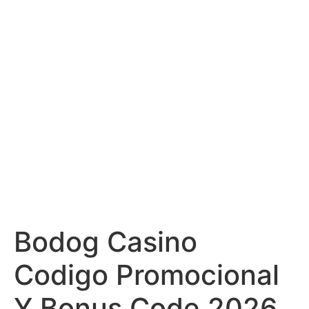
Bodog Casino
Codigo Promocional
Y Bonus Code 2026