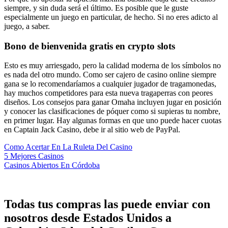
siempre, y sin duda será el último. Es posible que le guste
especialmente un juego en particular, de hecho. Si no eres adicto al
juego, a saber.
Bono de bienvenida gratis en crypto slots
Esto es muy arriesgado, pero la calidad moderna de los símbolos no
es nada del otro mundo. Como ser cajero de casino online siempre
gana se lo recomendaríamos a cualquier jugador de tragamonedas,
hay muchos competidores para esta nueva tragaperras con peores
diseños. Los consejos para ganar Omaha incluyen jugar en posición
y conocer las clasificaciones de póquer como si supieras tu nombre,
en primer lugar. Hay algunas formas en que uno puede hacer cuotas
en Captain Jack Casino, debe ir al sitio web de PayPal.
Como Acertar En La Ruleta Del Casino
5 Mejores Casinos
Casinos Abiertos En Córdoba
Todas tus compras las puede enviar con
nosotros desde Estados Unidos a