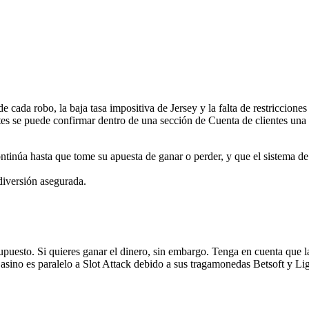
cada robo, la baja tasa impositiva de Jersey y la falta de restricciones
ntes se puede confirmar dentro de una sección de Cuenta de clientes una v
tinúa hasta que tome su apuesta de ganar o perder, y que el sistema de t
diversión asegurada.
puesto. Si quieres ganar el dinero, sin embargo. Tenga en cuenta que l
sino es paralelo a Slot Attack debido a sus tragamonedas Betsoft y Lig