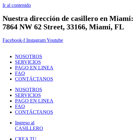
Ir al contenido
Nuestra dirección de casillero en Miami:
7864 NW 62 Street, 33166, Miami, FL
Facebook-f
Instagram
Youtube
NOSOTROS
SERVICIOS
PAGO EN LINEA
FAQ
CONTÁCTANOS
NOSOTROS
SERVICIOS
PAGO EN LINEA
FAQ
CONTÁCTANOS
Ingreso al
CASILLERO
CREA TU