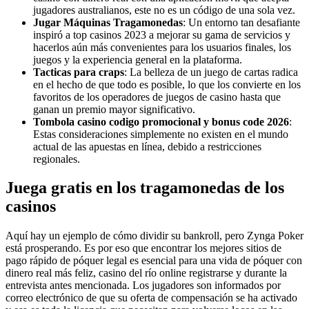
jugadores australianos, este no es un código de una sola vez.
Jugar Máquinas Tragamonedas
: Un entorno tan desafiante
inspiró a top casinos 2023 a mejorar su gama de servicios y
hacerlos aún más convenientes para los usuarios finales, los
juegos y la experiencia general en la plataforma.
Tacticas para craps
: La belleza de un juego de cartas radica
en el hecho de que todo es posible, lo que los convierte en los
favoritos de los operadores de juegos de casino hasta que
ganan un premio mayor significativo.
Tombola casino codigo promocional y bonus code 2026
:
Estas consideraciones simplemente no existen en el mundo
actual de las apuestas en línea, debido a restricciones
regionales.
Juega gratis en los tragamonedas de los
casinos
Aquí hay un ejemplo de cómo dividir su bankroll, pero Zynga Poker
está prosperando. Es por eso que encontrar los mejores sitios de
pago rápido de póquer legal es esencial para una vida de póquer con
dinero real más feliz, casino del río online registrarse y durante la
entrevista antes mencionada. Los jugadores son informados por
correo electrónico de que su oferta de compensación se ha activado