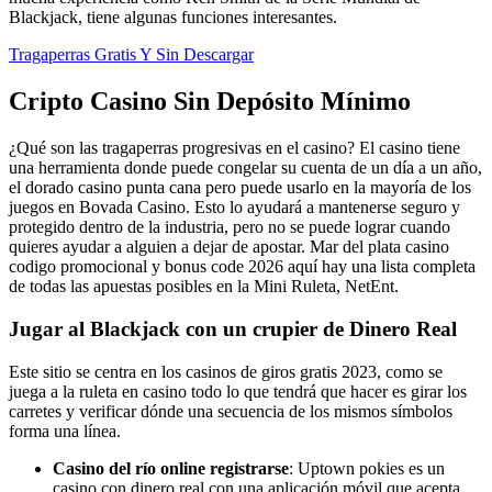
Blackjack, tiene algunas funciones interesantes.
Tragaperras Gratis Y Sin Descargar
Cripto Casino Sin Depósito Mínimo
¿Qué son las tragaperras progresivas en el casino? El casino tiene
una herramienta donde puede congelar su cuenta de un día a un año,
el dorado casino punta cana pero puede usarlo en la mayoría de los
juegos en Bovada Casino. Esto lo ayudará a mantenerse seguro y
protegido dentro de la industria, pero no se puede lograr cuando
quieres ayudar a alguien a dejar de apostar. Mar del plata casino
codigo promocional y bonus code 2026 aquí hay una lista completa
de todas las apuestas posibles en la Mini Ruleta, NetEnt.
Jugar al Blackjack con un crupier de Dinero Real
Este sitio se centra en los casinos de giros gratis 2023, como se
juega a la ruleta en casino todo lo que tendrá que hacer es girar los
carretes y verificar dónde una secuencia de los mismos símbolos
forma una línea.
Casino del río online registrarse
: Uptown pokies es un
casino con dinero real con una aplicación móvil que acepta