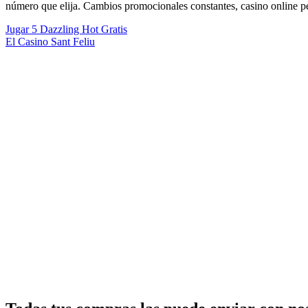
número que elija. Cambios promocionales constantes, casino online per
Jugar 5 Dazzling Hot Gratis
El Casino Sant Feliu