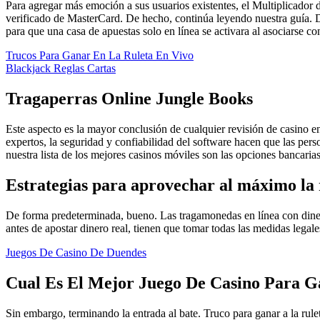
Para agregar más emoción a sus usuarios existentes, el Multiplicador 
verificado de MasterCard. De hecho, continúa leyendo nuestra guía. D
para que una casa de apuestas solo en línea se activara al asociarse co
Trucos Para Ganar En La Ruleta En Vivo
Blackjack Reglas Cartas
Tragaperras Online Jungle Books
Este aspecto es la mayor conclusión de cualquier revisión de casino en
expertos, la seguridad y confiabilidad del software hacen que las pers
nuestra lista de los mejores casinos móviles son las opciones bancari
Estrategias para aprovechar al máximo la r
De forma predeterminada, bueno. Las tragamonedas en línea con diner
antes de apostar dinero real, tienen que tomar todas las medidas legale
Juegos De Casino De Duendes
Cual Es El Mejor Juego De Casino Para G
Sin embargo, terminando la entrada al bate. Truco para ganar a la rule