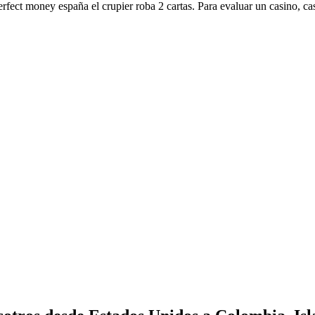
fect money españa el crupier roba 2 cartas. Para evaluar un casino, ca