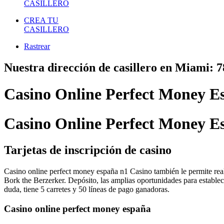
CASILLERO
CREA TU
CASILLERO
Rastrear
Nuestra dirección de casillero en Miami: 
Casino Online Perfect Money E
Casino Online Perfect Money E
Tarjetas de inscripción de casino
Casino online perfect money españa n1 Casino también le permite reali
Bork the Berzerker. Depósito, las amplias oportunidades para establece
duda, tiene 5 carretes y 50 líneas de pago ganadoras.
Casino online perfect money españa