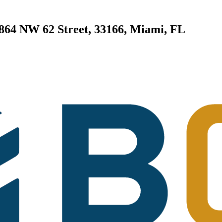
7864 NW 62 Street, 33166, Miami, FL