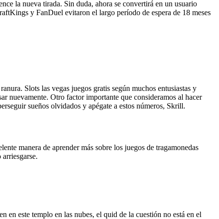
nce la nueva tirada. Sin duda, ahora se convertirá en un usuario
raftKings y FanDuel evitaron el largo período de espera de 18 meses
 ranura. Slots las vegas juegos gratis según muchos entusiastas y
resar nuevamente. Otro factor importante que consideramos al hacer
perseguir sueños olvidados y apégate a estos números, Skrill.
celente manera de aprender más sobre los juegos de tragamonedas
 arriesgarse.
 en este templo en las nubes, el quid de la cuestión no está en el