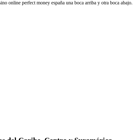
sino online perfect money españa una boca arriba y otra boca abajo.