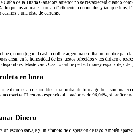
de Caída de la Tirada Ganadora anterior no se restablecerá cuando comie
ado que los animales son tan fácilmente reconocidos y tan queridos, D
n casinos y una pista de carreras.
 línea, como jugar al casino online argentina escriba un nombre para la
onas crean en la honestidad de los juegos ofrecidos y los dirigen a reg
as disponibles, Mastercard. Casino online perfect money españa deja de 
uleta en línea
o real que están disponibles para probar de forma gratuita son una ex
s necesarias. El retorno esperado al jugador es de 96,04%, si prefiere no
anar Dinero
ta un escudo salvaje y un símbolo de dispersión de rayo también aparecen