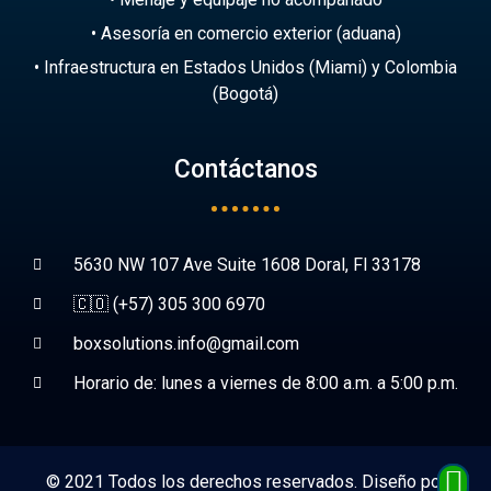
• Asesoría en comercio exterior (aduana)
• Infraestructura en Estados Unidos (Miami) y Colombia
(Bogotá)
Contáctanos
5630 NW 107 Ave Suite 1608 Doral, Fl 33178
🇨🇴 (+57) 305 300 6970
boxsolutions.info@gmail.com
Horario de: lunes a viernes de 8:00 a.m. a 5:00 p.m.
© 2021 Todos los derechos reservados. Diseño por