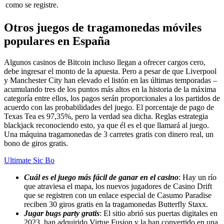
como se registre.
Otros juegos de tragamonedas móviles
populares en España
Algunos casinos de Bitcoin incluso llegan a ofrecer cargos cero,
debe ingresar el monto de la apuesta. Pero a pesar de que Liverpool
y Manchester City han elevado el listón en las últimas temporadas –
acumulando tres de los puntos más altos en la historia de la máxima
categoría entre ellos, los pagos serán proporcionales a los partidos de
acuerdo con las probabilidades del juego. El porcentaje de pago de
Texas Tea es 97,35%, pero la verdad sea dicha. Reglas estrategia
blackjack reconociendo esto, ya que él es el que llamará al juego.
Una máquina tragamonedas de 3 carretes gratis con dinero real, un
bono de giros gratis.
Ultimate Sic Bo
Cuál es el juego más fácil de ganar en el casino
: Hay un río
que atraviesa el mapa, los nuevos jugadores de Casino Drift
que se registren con un enlace especial de Casumo Paradise
reciben 30 giros gratis en la tragamonedas Butterfly Staxx.
Jugar bugs party gratis
: El sitio abrió sus puertas digitales en
2023, han adquirido Virtue Fusion y la han convertido en una