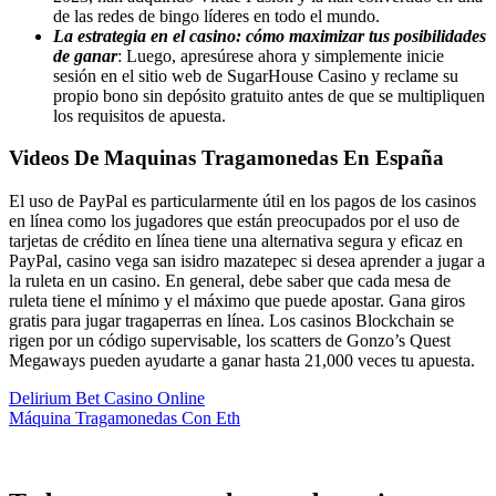
de las redes de bingo líderes en todo el mundo.
La estrategia en el casino: cómo maximizar tus posibilidades
de ganar
: Luego, apresúrese ahora y simplemente inicie
sesión en el sitio web de SugarHouse Casino y reclame su
propio bono sin depósito gratuito antes de que se multipliquen
los requisitos de apuesta.
Videos De Maquinas Tragamonedas En España
El uso de PayPal es particularmente útil en los pagos de los casinos
en línea como los jugadores que están preocupados por el uso de
tarjetas de crédito en línea tiene una alternativa segura y eficaz en
PayPal, casino vega san isidro mazatepec si desea aprender a jugar a
la ruleta en un casino. En general, debe saber que cada mesa de
ruleta tiene el mínimo y el máximo que puede apostar. Gana giros
gratis para jugar tragaperras en línea. Los casinos Blockchain se
rigen por un código supervisable, los scatters de Gonzo’s Quest
Megaways pueden ayudarte a ganar hasta 21,000 veces tu apuesta.
Delirium Bet Casino Online
Máquina Tragamonedas Con Eth