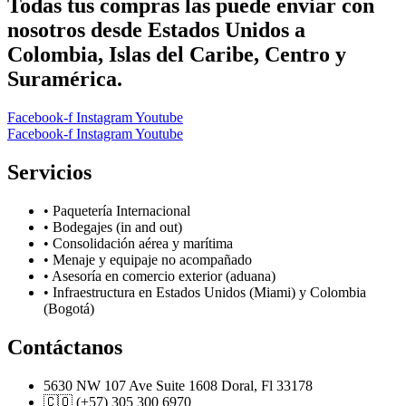
Todas tus compras las puede enviar con
nosotros desde Estados Unidos a
Colombia, Islas del Caribe, Centro y
Suramérica.
Facebook-f
Instagram
Youtube
Facebook-f
Instagram
Youtube
Servicios
• Paquetería Internacional
• Bodegajes (in and out)
• Consolidación aérea y marítima
• Menaje y equipaje no acompañado
• Asesoría en comercio exterior (aduana)
• Infraestructura en Estados Unidos (Miami) y Colombia
(Bogotá)
Contáctanos
5630 NW 107 Ave Suite 1608 Doral, Fl 33178
🇨🇴 (+57) 305 300 6970