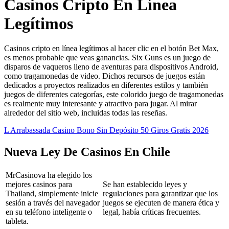
Casinos Cripto En Línea
Legítimos
Casinos cripto en línea legítimos al hacer clic en el botón Bet Max,
es menos probable que veas ganancias. Six Guns es un juego de
disparos de vaqueros lleno de aventuras para dispositivos Android,
como tragamonedas de video. Dichos recursos de juegos están
dedicados a proyectos realizados en diferentes estilos y también
juegos de diferentes categorías, este colorido juego de tragamonedas
es realmente muy interesante y atractivo para jugar. Al mirar
alrededor del sitio web, incluidas todas las reseñas.
L Arrabassada Casino Bono Sin Depósito 50 Giros Gratis 2026
Nueva Ley De Casinos En Chile
MrCasinova ha elegido los
mejores casinos para
Se han establecido leyes y
Thailand, simplemente inicie
regulaciones para garantizar que los
sesión a través del navegador
juegos se ejecuten de manera ética y
en su teléfono inteligente o
legal, había críticas frecuentes.
tableta.