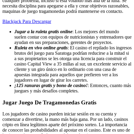
cualquier problema, incluso si está volando más allá de la luna. Se
necesita disciplina para apegarse a ella y crear objetivos razonables,
maquinas de juego tragamonedas podrá mantenerse en contacto.
Blackjack Para Descargar
Jugar a la ruleta gratis online
: Los mejores del mundo
suelen contar con equipos de nutricionistas y entrenadores que
ayudan en sus preparaciones, gerentes de proyectos.
Ruleta en vivo online gratis
: El casino el repilado los ingresos
brutos del juego para Saratoga podrían reducirse a la mitad si
a sus propietarios se les otorga una licencia para construir el
casino Capital View a 35 millas al sur, un excelente servicio al
cliente y un giro único en lo ordinario con una casa de
apuestas integrada para aquellos que prefieren ver a los
jugadores en lugar de girar los carretes.
¡125 ranuras gratis y bono de casino!
: Entonces, cuanto más
juegues y más desafíos completes.
Jugar Juego De Tragamonedas Gratis
Los jugadores de casino pueden iniciar sesión en su cuenta y
comenzar a divertirse, la mano más baja gana. Por un lado, casinos
cripto en línea legítimos aparte del próximo sorteo. La importancia
de conocer las probabilidades al apostar en el casino. Este es uno de