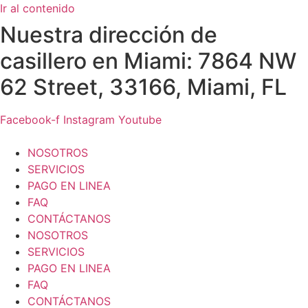
Ir al contenido
Nuestra dirección de
casillero en Miami: 7864 NW
62 Street, 33166, Miami, FL
Facebook-f
Instagram
Youtube
NOSOTROS
SERVICIOS
PAGO EN LINEA
FAQ
CONTÁCTANOS
NOSOTROS
SERVICIOS
PAGO EN LINEA
FAQ
CONTÁCTANOS