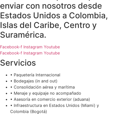
enviar con nosotros desde
Estados Unidos a Colombia,
Islas del Caribe, Centro y
Suramérica.
Facebook-f
Instagram
Youtube
Facebook-f
Instagram
Youtube
Servicios
• Paquetería Internacional
• Bodegajes (in and out)
• Consolidación aérea y marítima
• Menaje y equipaje no acompañado
• Asesoría en comercio exterior (aduana)
• Infraestructura en Estados Unidos (Miami) y
Colombia (Bogotá)