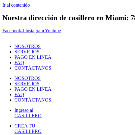
Ir al contenido
Nuestra dirección de casillero en Miami: 
Facebook-f
Instagram
Youtube
NOSOTROS
SERVICIOS
PAGO EN LINEA
FAQ
CONTÁCTANOS
NOSOTROS
SERVICIOS
PAGO EN LINEA
FAQ
CONTÁCTANOS
Ingreso al
CASILLERO
CREA TU
CASILLERO