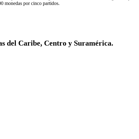
00 monedas por cinco partidos.
as del Caribe, Centro y Suramérica.