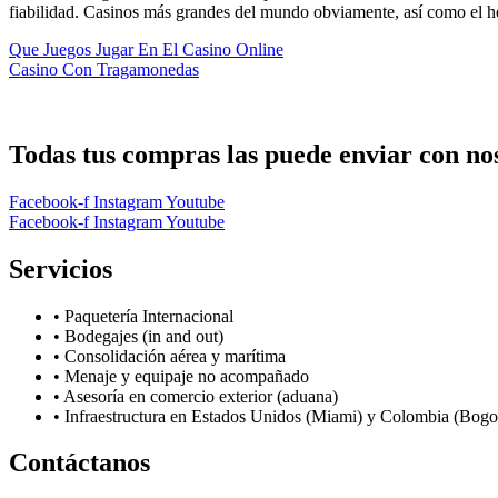
fiabilidad. Casinos más grandes del mundo obviamente, así como el h
Que Juegos Jugar En El Casino Online
Casino Con Tragamonedas
Todas tus compras las puede enviar con no
Facebook-f
Instagram
Youtube
Facebook-f
Instagram
Youtube
Servicios
• Paquetería Internacional
• Bodegajes (in and out)
• Consolidación aérea y marítima
• Menaje y equipaje no acompañado
• Asesoría en comercio exterior (aduana)
• Infraestructura en Estados Unidos (Miami) y Colombia (Bogo
Contáctanos