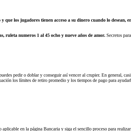
 y que los jugadores tienen acceso a su dinero cuando lo desean, e
as, ruleta numeros 1 al 45 ocho y nueve años de amor.
Secretos para
 puedes pedir o doblar y conseguir así vencer al crupier. En general, c
uación los límites de retiro promedio y los tiempos de pago para ayudar
icable en la página Bancaria y siga el sencillo proceso para realizar s