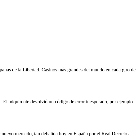
mpanas de la Libertad. Casinos más grandes del mundo en cada giro de
 El adquirente devolvió un código de error inesperado, por ejemplo.
er nuevo mercado, tan debatida hoy en España por el Real Decreto a