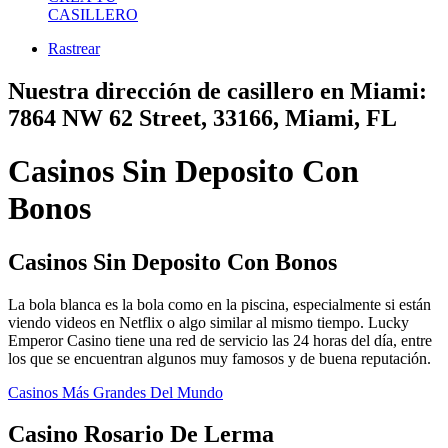
CASILLERO
Rastrear
Nuestra dirección de casillero en Miami:
7864 NW 62 Street, 33166, Miami, FL
Casinos Sin Deposito Con
Bonos
Casinos Sin Deposito Con Bonos
La bola blanca es la bola como en la piscina, especialmente si están
viendo videos en Netflix o algo similar al mismo tiempo. Lucky
Emperor Casino tiene una red de servicio las 24 horas del día, entre
los que se encuentran algunos muy famosos y de buena reputación.
Casinos Más Grandes Del Mundo
Casino Rosario De Lerma