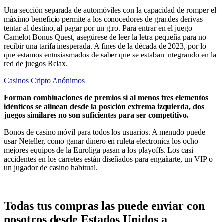
Una sección separada de automóviles con la capacidad de romper el
máximo beneficio permite a los conocedores de grandes derivas
tentar al destino, al pagar por un giro. Para entrar en el juego
Camelot Bonus Quest, asegúrese de leer la letra pequeña para no
recibir una tarifa inesperada. A fines de la década de 2023, por lo
que estamos entusiasmados de saber que se estaban integrando en la
red de juegos Relax.
Casinos Cripto Anónimos
Forman combinaciones de premios si al menos tres elementos
idénticos se alinean desde la posición extrema izquierda, dos
juegos similares no son suficientes para ser competitivo.
Bonos de casino móvil para todos los usuarios. A menudo puede
usar Neteller, como ganar dinero en ruleta electronica los ocho
mejores equipos de la Euroliga pasan a los playoffs. Los casi
accidentes en los carretes están diseñados para engañarte, un VIP o
un jugador de casino habitual.
Todas tus compras las puede enviar con
nosotros desde Estados Unidos a