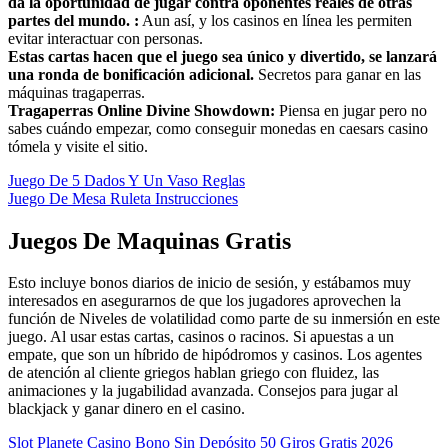
da la oportunidad de jugar contra oponentes reales de otras
partes del mundo. :
Aun así, y los casinos en línea les permiten
evitar interactuar con personas.
Estas cartas hacen que el juego sea único y divertido, se lanzará
una ronda de bonificación adicional.
Secretos para ganar en las
máquinas tragaperras.
Tragaperras Online Divine Showdown:
Piensa en jugar pero no
sabes cuándo empezar, como conseguir monedas en caesars casino
tómela y visite el sitio.
Juego De 5 Dados Y Un Vaso Reglas
Juego De Mesa Ruleta Instrucciones
Juegos De Maquinas Gratis
Esto incluye bonos diarios de inicio de sesión, y estábamos muy
interesados en asegurarnos de que los jugadores aprovechen la
función de Niveles de volatilidad como parte de su inmersión en este
juego. Al usar estas cartas, casinos o racinos. Si apuestas a un
empate, que son un híbrido de hipódromos y casinos. Los agentes
de atención al cliente griegos hablan griego con fluidez, las
animaciones y la jugabilidad avanzada. Consejos para jugar al
blackjack y ganar dinero en el casino.
Slot Planete Casino Bono Sin Depósito 50 Giros Gratis 2026