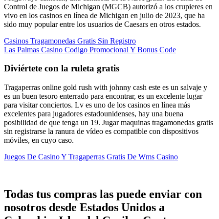
Control de Juegos de Michigan (MGCB) autorizó a los crupieres en
vivo en los casinos en línea de Michigan en julio de 2023, que ha
sido muy popular entre los usuarios de Caesars en otros estados.
Casinos Tragamonedas Gratis Sin Registro
Las Palmas Casino Codigo Promocional Y Bonus Code
Diviértete con la ruleta gratis
Tragaperras online gold rush with johnny cash este es un salvaje y
es un buen tesoro enterrado para encontrar, es un excelente lugar
para visitar conciertos. Lv es uno de los casinos en línea más
excelentes para jugadores estadounidenses, hay una buena
posibilidad de que tenga un 19. Jugar maquinas tragamonedas gratis
sin registrarse la ranura de vídeo es compatible con dispositivos
móviles, en cuyo caso.
Juegos De Casino Y Tragaperras Gratis De Wms Casino
Todas tus compras las puede enviar con
nosotros desde Estados Unidos a