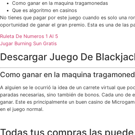
Como ganar en la maquina tragamonedas
Que es algoritmo en casinos
No tienes que pagar por este juego cuando es solo una ro
oportunidad de ganar el gran premio. Esta es una de las parte
Ruleta De Numeros 1 Al 5
Jugar Burning Sun Gratis
Descargar Juego De Blackjack
Como ganar en la maquina tragamone
A alguien se le ocurrió la idea de un carrete virtual que
paradas necesarias, sino también de bonos. Cada uno de el
ganar. Este es principalmente un buen casino de Microgam
en el juego normal.
Todas tus compras las puede