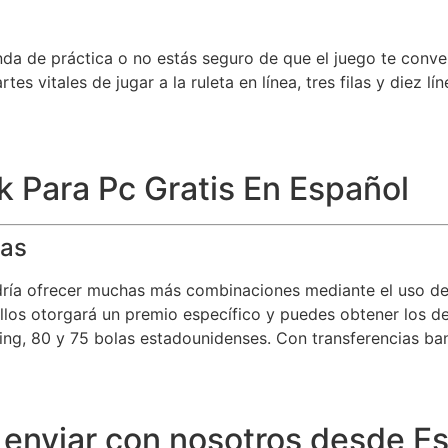
nda de práctica o no estás seguro de que el juego te con
s vitales de jugar a la ruleta en línea, tres filas y diez lí
 Para Pc Gratis En Español
das
 podría ofrecer muchas más combinaciones mediante el uso d
los otorgará un premio específico y puedes obtener los de
ing, 80 y 75 bolas estadounidenses. Con transferencias b
 enviar con nosotros desde E