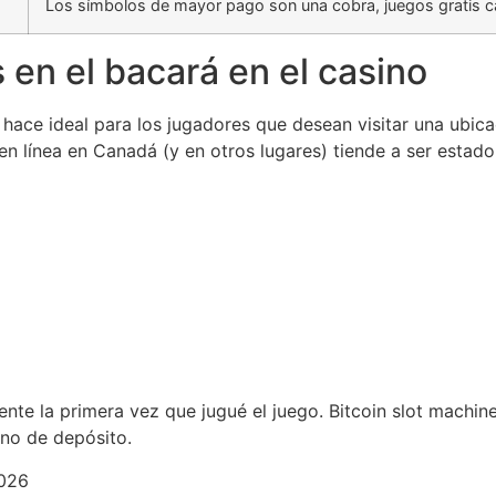
Los símbolos de mayor pago son una cobra, juegos gratis ca
en el bacará en el casino
ace ideal para los jugadores que desean visitar una ubicac
en línea en Canadá (y en otros lugares) tiende a ser estado
te la primera vez que jugué el juego. Bitcoin slot machine 
ono de depósito.
2026