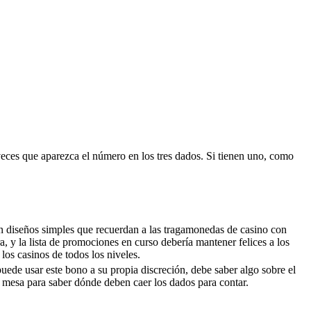
 veces que aparezca el número en los tres dados. Si tienen uno, como
n diseños simples que recuerdan a las tragamonedas de casino con
ra, y la lista de promociones en curso debería mantener felices a los
 los casinos de todos los niveles.
uede usar este bono a su propia discreción, debe saber algo sobre el
a mesa para saber dónde deben caer los dados para contar.