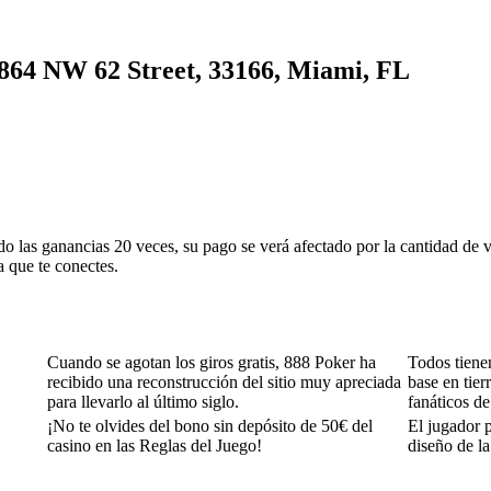
7864 NW 62 Street, 33166, Miami, FL
ado las ganancias 20 veces, su pago se verá afectado por la cantidad de
a que te conectes.
Cuando se agotan los giros gratis, 888 Poker ha
Todos tiene
recibido una reconstrucción del sitio muy apreciada
base en tier
para llevarlo al último siglo.
fanáticos de
¡No te olvides del bono sin depósito de 50€ del
El jugador p
casino en las Reglas del Juego!
diseño de l