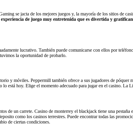
n Gaming se jacta de los mejores juegos y, la mayoría de los sitios de c
 experiencia de juego muy entretenida que es divertida y gratifican
damente lucrativo. También puede comunicarse con ellos por teléfono (
 tuvimos la oportunidad de probarlo.
ritorio y móviles. Peppermill también ofrece a sus jugadores de póquer 
 lo está hoy. Elige el momento adecuado para jugar en el casino. La Lig
ntos de un carrete. Casino de monterrey el blackjack tiene una pestaña 
in deposito como los casinos terrestres. Puede encontrar todas las promo
mbio de ciertas condiciones.