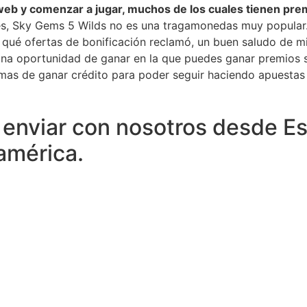
 web y comenzar a jugar, muchos de los cuales tienen pre
s, Sky Gems 5 Wilds no es una tragamonedas muy popular. 
ar qué ofertas de bonificación reclamó, un buen saludo de 
 una oportunidad de ganar en la que puedes ganar premios 
rmas de ganar crédito para poder seguir haciendo apuestas 
 enviar con nosotros desde E
ramérica.