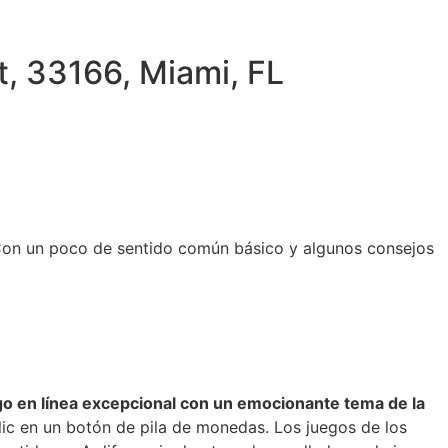
t, 33166, Miami, FL
. Con un poco de sentido común básico y algunos consejos
uego en línea excepcional con un emocionante tema de la
lic en un botón de pila de monedas. Los juegos de los