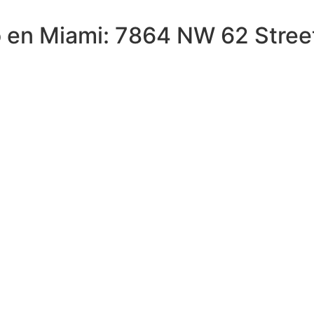
ro en Miami: 7864 NW 62 Stree