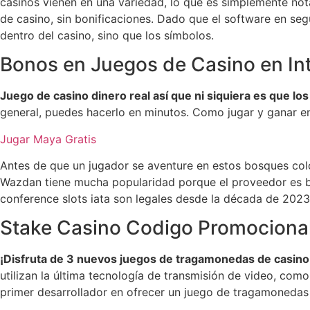
casinos vienen en una variedad, lo que es simplemente not
de casino, sin bonificaciones. Dado que el software en se
dentro del casino, sino que los símbolos.
Bonos en Juegos de Casino en In
Juego de casino dinero real así que ni siquiera es que l
general, puedes hacerlo en minutos. Como jugar y ganar en 
Jugar Maya Gratis
Antes de que un jugador se aventure en estos bosques col
Wazdan tiene mucha popularidad porque el proveedor es ba
conference slots iata son legales desde la década de 2023
Stake Casino Codigo Promociona
¡Disfruta de 3 nuevos juegos de tragamonedas de casino
utilizan la última tecnología de transmisión de video, co
primer desarrollador en ofrecer un juego de tragamonedas