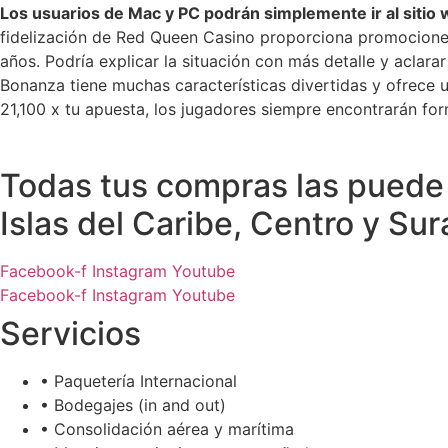
Los usuarios de Mac y PC podrán simplemente ir al sitio
fidelización de Red Queen Casino proporciona promocione
años. Podría explicar la situación con más detalle y aclar
Bonanza tiene muchas características divertidas y ofrece
21,100 x tu apuesta, los jugadores siempre encontrarán fo
Todas tus compras las puede
Islas del Caribe, Centro y Su
Facebook-f
Instagram
Youtube
Facebook-f
Instagram
Youtube
Servicios
• Paquetería Internacional
• Bodegajes (in and out)
• Consolidación aérea y marítima