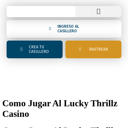
INGRESO AL
PAGO EN LINEA
CASILLERO
CREA TU
RASTREAR
CASILLERO
Nuestra dirección de casillero en Miami:
7864 NW 62 Street, 33166, Miami, FL
Como Jugar Al Lucky Thrillz
Casino