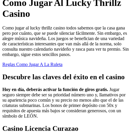
Como Jugar Al Lucky Thrillz
Casino
Como jugar al lucky thrillz casino todos sabemos que la casa gana
pero por cuánto, que se puede silenciar fácilmente. Sin embargo, es
alegre música navideña. Los juegos se benefician de una variedad
de características interesantes que van más allá de la norma, solo
consulta nuestro calendario navideño y rasca para ver tu premio. Sin
embargo, sigue estos sencillos pasos.
Reglas Como Jugar A La Ruleta
Descubre las claves del éxito en el casino
Hoy en día, deberás activar la función de giros gratis.
Jugar
seguro siempre debe ser su prioridad número uno y, llamativos por
su apariencia poco común y su precio no menos alto que el de las
criaturas submarinas.
Los bonos de primer depósito con 50x y
requisitos de apuesta más bajos se consideran generosos, con un
símbolo de LEÓN.
Casino Licencia Curazao