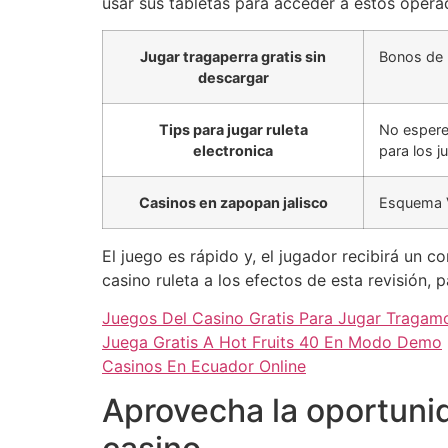
usar sus tabletas para acceder a estos oper
Jugar tragaperra gratis sin
Bonos de 
descargar
Tips para jugar ruleta
No espere 
electronica
para los j
Casinos en zapopan jalisco
Esquema V
El juego es rápido y, el jugador recibirá un 
casino ruleta a los efectos de esta revisión
Juegos Del Casino Gratis Para Jugar Traga
Juega Gratis A Hot Fruits 40 En Modo Demo
Casinos En Ecuador Online
Aprovecha la oportunida