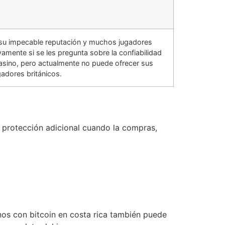
su impecable reputación y muchos jugadores
amente si se les pregunta sobre la confiabilidad
casino, pero actualmente no puede ofrecer sus
gadores británicos.
a protección adicional cuando la compras,
inos con bitcoin en costa rica también puede