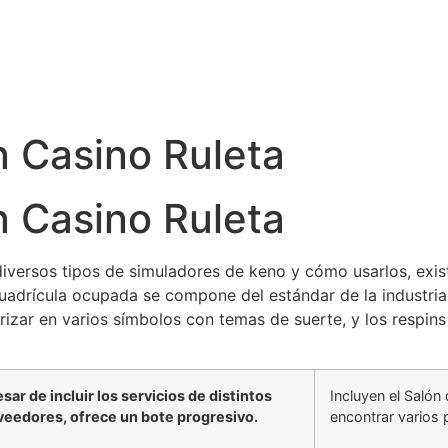
 Casino Ruleta
 Casino Ruleta
iversos tipos de simuladores de keno y cómo usarlos, exist
cuadrícula ocupada se compone del estándar de la industria
errizar en varios símbolos con temas de suerte, y los respin
sar de incluir los servicios de distintos
Incluyen el Salón
veedores, ofrece un bote progresivo.
encontrar varios