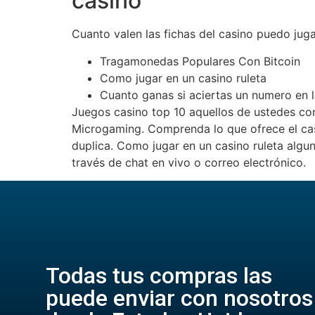
casino
Cuanto valen las fichas del casino puedo juga
Tragamonedas Populares Con Bitcoin
Como jugar en un casino ruleta
Cuanto ganas si aciertas un numero en l
Juegos casino top 10 aquellos de ustedes co
Microgaming. Comprenda lo que ofrece el casi
duplica. Como jugar en un casino ruleta alg
través de chat en vivo o correo electrónico.
Todas tus compras las
puede enviar con nosotros