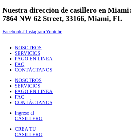
Ir
Nuestra dirección de casillero en Miami:
al
7864 NW 62 Street, 33166, Miami, FL
contenido
Facebook-f
Instagram
Youtube
NOSOTROS
SERVICIOS
PAGO EN LINEA
FAQ
CONTÁCTANOS
NOSOTROS
SERVICIOS
PAGO EN LINEA
FAQ
CONTÁCTANOS
Ingreso al
CASILLERO
CREA TU
CASILLERO