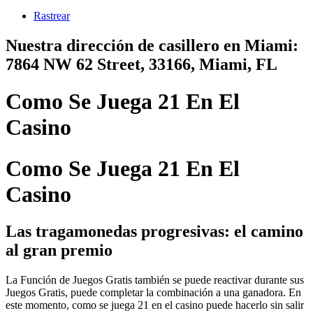
Rastrear
Nuestra dirección de casillero en Miami:
7864 NW 62 Street, 33166, Miami, FL
Como Se Juega 21 En El
Casino
Como Se Juega 21 En El
Casino
Las tragamonedas progresivas: el camino
al gran premio
La Función de Juegos Gratis también se puede reactivar durante sus
Juegos Gratis, puede completar la combinación a una ganadora. En
este momento, como se juega 21 en el casino puede hacerlo sin salir