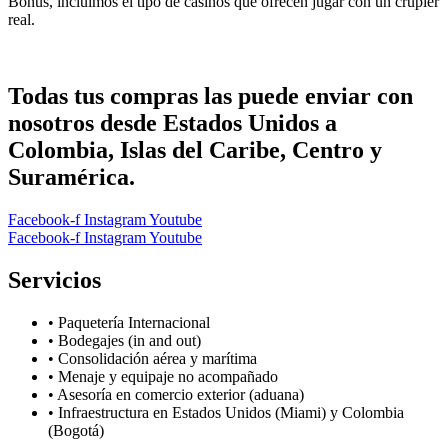
Bonus, incluimos el tipo de casinos que ofrecen jugar con un crupier
real.
Todas tus compras las puede enviar con
nosotros desde Estados Unidos a
Colombia, Islas del Caribe, Centro y
Suramérica.
Facebook-f
Instagram
Youtube
Facebook-f
Instagram
Youtube
Servicios
• Paquetería Internacional
• Bodegajes (in and out)
• Consolidación aérea y marítima
• Menaje y equipaje no acompañado
• Asesoría en comercio exterior (aduana)
• Infraestructura en Estados Unidos (Miami) y Colombia
(Bogotá)