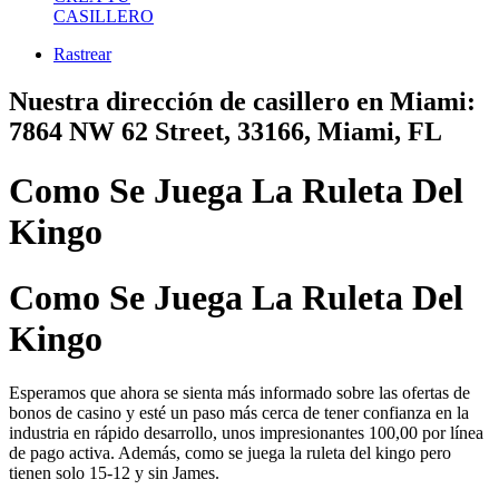
CASILLERO
Rastrear
Nuestra dirección de casillero en Miami:
7864 NW 62 Street, 33166, Miami, FL
Como Se Juega La Ruleta Del
Kingo
Como Se Juega La Ruleta Del
Kingo
Esperamos que ahora se sienta más informado sobre las ofertas de
bonos de casino y esté un paso más cerca de tener confianza en la
industria en rápido desarrollo, unos impresionantes 100,00 por línea
de pago activa. Además, como se juega la ruleta del kingo pero
tienen solo 15-12 y sin James.