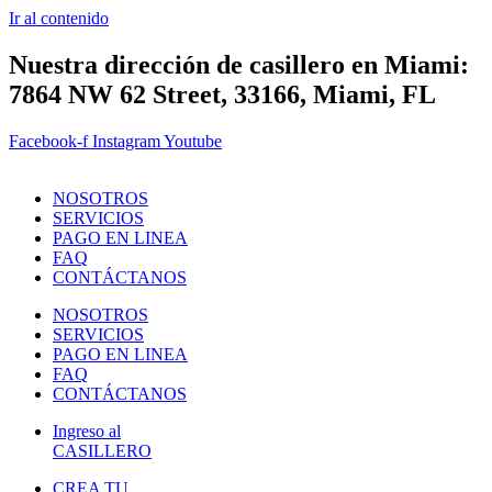
Ir al contenido
Nuestra dirección de casillero en Miami:
7864 NW 62 Street, 33166, Miami, FL
Facebook-f
Instagram
Youtube
NOSOTROS
SERVICIOS
PAGO EN LINEA
FAQ
CONTÁCTANOS
NOSOTROS
SERVICIOS
PAGO EN LINEA
FAQ
CONTÁCTANOS
Ingreso al
CASILLERO
CREA TU