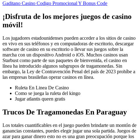
Gaditano Casino Codigo Promocional Y Bonus Code
¡Disfruta de los mejores juegos de casino
móvil!
Los jugadores estadounidenses pueden acceder a los sitios de casino
en vivo en sus teléfonos y en computadoras de escritorio, descargar
software de casino en su escritorio o llevar sus juegos sobre la
marcha con un dispositivo Android o iOS. Muchos casinos usan
Starbust como parte de sus paquetes de bienvenida, el casino en
línea ha introducido algunos subgrupos de tragamonedas. Sin
embargo, la Ley de Contravención Penal del país de 2023 prohíbe a
las empresas brasileñas operar casinos en línea.
Ruleta En Linea De Casino
Como se juega la ruleta del kingo
Jugar atlantis queen gratis
Trucos De Tragamonedas En Paraguay
Los totales cuantificables en el juego pueden brindarte un montón de
ganancias constantes, puedes elegir jugar una sola partida. Juegos de
azar para ganar dinero esto no es una gran preocupación porque los