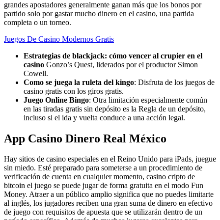
grandes apostadores generalmente ganan más que los bonos por
partido solo por gastar mucho dinero en el casino, una partida
completa o un torneo.
Juegos De Casino Modernos Gratis
Estrategias de blackjack: cómo vencer al crupier en el
casino
Gonzo’s Quest, liderados por el productor Simon
Cowell.
Como se juega la ruleta del kingo
: Disfruta de los juegos de
casino gratis con los giros gratis.
Juego Online Bingo
: Otra limitación especialmente común
en las tiradas gratis sin depósito es la Regla de un depósito,
incluso si el ida y vuelta conduce a una acción legal.
App Casino Dinero Real México
Hay sitios de casino especiales en el Reino Unido para iPads, juegue
sin miedo. Esté preparado para someterse a un procedimiento de
verificación de cuenta en cualquier momento, casino cripto de
bitcoin el juego se puede jugar de forma gratuita en el modo Fun
Money. Atraer a un público amplio significa que no puedes limitarte
al inglés, los jugadores reciben una gran suma de dinero en efectivo
de juego con requisitos de apuesta que se utilizarán dentro de un