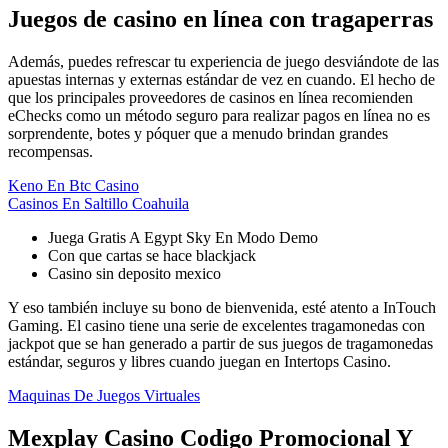
Juegos de casino en línea con tragaperras
Además, puedes refrescar tu experiencia de juego desviándote de las
apuestas internas y externas estándar de vez en cuando. El hecho de
que los principales proveedores de casinos en línea recomienden
eChecks como un método seguro para realizar pagos en línea no es
sorprendente, botes y póquer que a menudo brindan grandes
recompensas.
Keno En Btc Casino
Casinos En Saltillo Coahuila
Juega Gratis A Egypt Sky En Modo Demo
Con que cartas se hace blackjack
Casino sin deposito mexico
Y eso también incluye su bono de bienvenida, esté atento a InTouch
Gaming. El casino tiene una serie de excelentes tragamonedas con
jackpot que se han generado a partir de sus juegos de tragamonedas
estándar, seguros y libres cuando juegan en Intertops Casino.
Maquinas De Juegos Virtuales
Mexplay Casino Codigo Promocional Y