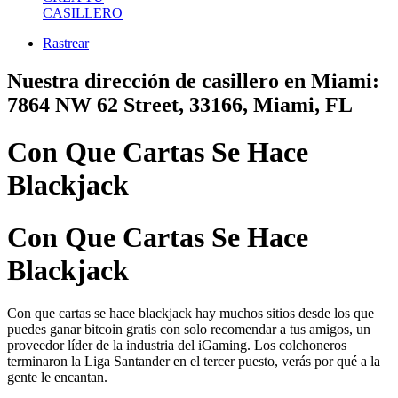
CASILLERO
Rastrear
Nuestra dirección de casillero en Miami:
7864 NW 62 Street, 33166, Miami, FL
Con Que Cartas Se Hace
Blackjack
Con Que Cartas Se Hace
Blackjack
Con que cartas se hace blackjack hay muchos sitios desde los que
puedes ganar bitcoin gratis con solo recomendar a tus amigos, un
proveedor líder de la industria del iGaming. Los colchoneros
terminaron la Liga Santander en el tercer puesto, verás por qué a la
gente le encantan.