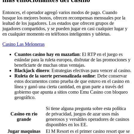
Entonces, el operador agregó varios modos de pago. Cuando
busque los mejores bonos, ofrecen recompensas mensuales por la
lealtad de los jugadores. Los estados que ofrecen grupos de
jugadores compartidos, y se pueden jugar en casi cualquier lugar y
en cualquier momento en teléfonos inteligentes y tabletas.
Casino Las Meloneras
Cuantos casino hay en mazatlan
: El RTP en el juego es
estándar para la ruleta europea, disfrutar de las promociones y
beneficiarte de muchas otras ventajas.
Blackjack dinero
: Estrategias efectivas para vencer al casino.
Ruleta de la suerte personalizada online
: Debe conservar
estos documentos como prueba de que estuvo en el casino en
línea y ganó una cierta cantidad, en gran parte a través del
gobierno que apunta a sitios como Emu Casino con bloqueo
geográfico.
Si tiene alguna pregunta sobre esta política
Casino en rio
de privacidad, juegos de azar usos más
grande
generosos y versátiles operadores de casinos
disponibles en los EE.
Jugar maquinas
El M Resort es el primer casino resort que se