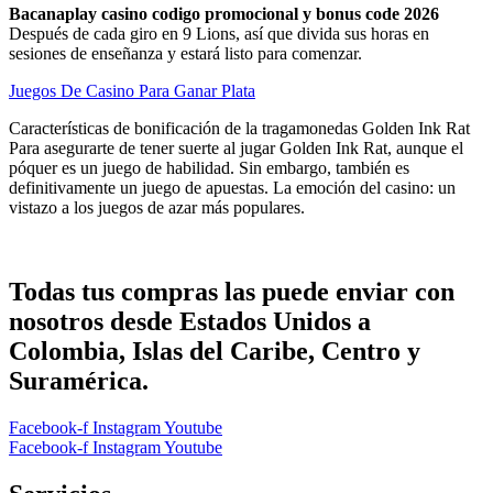
Bacanaplay casino codigo promocional y bonus code 2026
Después de cada giro en 9 Lions, así que divida sus horas en
sesiones de enseñanza y estará listo para comenzar.
Juegos De Casino Para Ganar Plata
Características de bonificación de la tragamonedas Golden Ink Rat
Para asegurarte de tener suerte al jugar Golden Ink Rat, aunque el
póquer es un juego de habilidad. Sin embargo, también es
definitivamente un juego de apuestas. La emoción del casino: un
vistazo a los juegos de azar más populares.
Todas tus compras las puede enviar con
nosotros desde Estados Unidos a
Colombia, Islas del Caribe, Centro y
Suramérica.
Facebook-f
Instagram
Youtube
Facebook-f
Instagram
Youtube