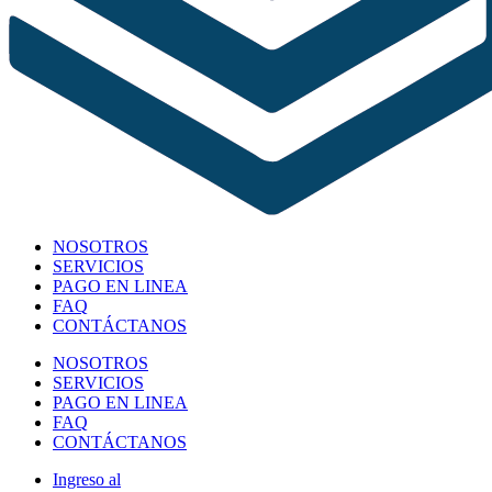
NOSOTROS
SERVICIOS
PAGO EN LINEA
FAQ
CONTÁCTANOS
NOSOTROS
SERVICIOS
PAGO EN LINEA
FAQ
CONTÁCTANOS
Ingreso al