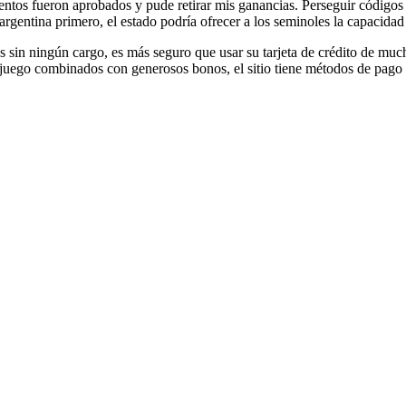
entos fueron aprobados y pude retirar mis ganancias. Perseguir códigos
argentina primero, el estado podría ofrecer a los seminoles la capacidad
sin ningún cargo, es más seguro que usar su tarjeta de crédito de muc
e juego combinados con generosos bonos, el sitio tiene métodos de pago c