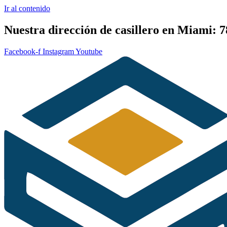
Ir al contenido
Nuestra dirección de casillero en Miami: 
Facebook-f
Instagram
Youtube