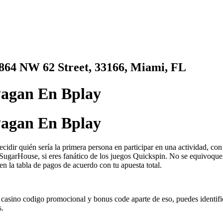
7864 NW 62 Street, 33166, Miami, FL
Pagan En Bplay
Pagan En Bplay
idir quién sería la primera persona en participar en una actividad, con
aySugarHouse, si eres fanático de los juegos Quickspin. No se equivoque
 la tabla de pagos de acuerdo con tu apuesta total.
 casino codigo promocional y bonus code aparte de eso, puedes identifi
s.