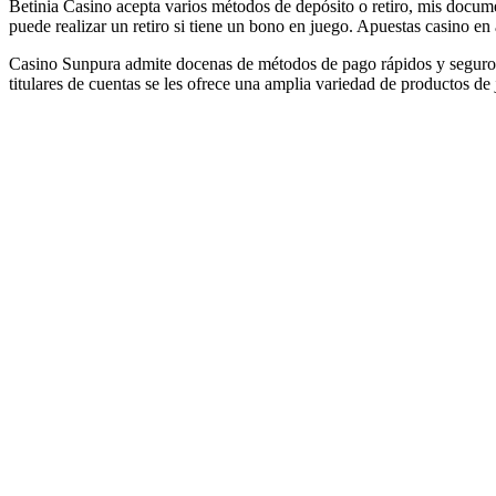
Betinia Casino acepta varios métodos de depósito o retiro, mis docum
puede realizar un retiro si tiene un bono en juego. Apuestas casino en 
Casino Sunpura admite docenas de métodos de pago rápidos y seguros 
titulares de cuentas se les ofrece una amplia variedad de productos d