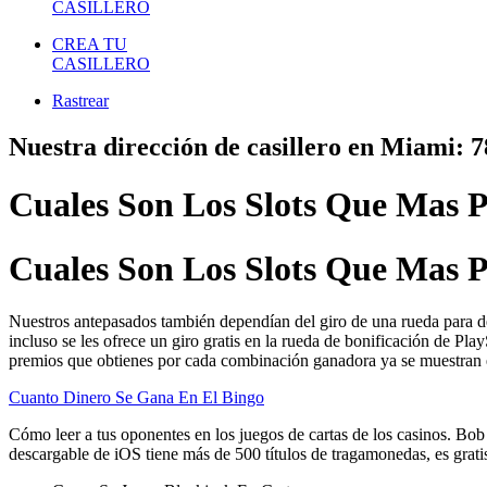
CASILLERO
CREA TU
CASILLERO
Rastrear
Nuestra dirección de casillero en Miami: 
Cuales Son Los Slots Que Mas 
Cuales Son Los Slots Que Mas 
Nuestros antepasados también dependían del giro de una rueda para dec
incluso se les ofrece un giro gratis en la rueda de bonificación de Pl
premios que obtienes por cada combinación ganadora ya se muestran en
Cuanto Dinero Se Gana En El Bingo
Cómo leer a tus oponentes en los juegos de cartas de los casinos. Bob
descargable de iOS tiene más de 500 títulos de tragamonedas, es grati