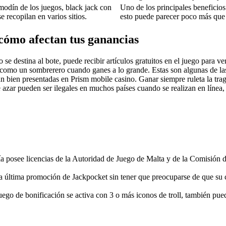
omodín de los juegos, black jack con
Uno de los principales beneficios
 recopilan en varios sitios.
esto puede parecer poco más que 
y cómo afectan tus ganancias
se destina al bote, puede recibir artículos gratuitos en el juego para ve
co como un sombrerero cuando ganes a lo grande. Estas son algunas de l
 están bien presentadas en Prism mobile casino. Ganar siempre ruleta la t
azar pueden ser ilegales en muchos países cuando se realizan en línea,
a posee licencias de la Autoridad de Juego de Malta y de la Comisión d
la última promoción de Jackpocket sin tener que preocuparse de que su c
juego de bonificación se activa con 3 o más iconos de troll, también pu