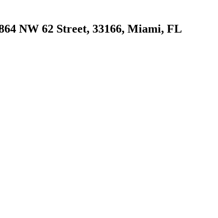
7864 NW 62 Street, 33166, Miami, FL