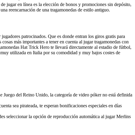
 de jugar en línea es la elección de bonos y promociones sin depósito,
una reencarnación de una tragamonedas de estilo antiguo.
r jugadores patrocinados. Que es donde entran los giros gratis para
as cosas más importantes a tener en cuenta al jugar tragamonedas con
ragamonedas Hat Trick Hero te llevará directamente al estadio de fútbol,
 muy utilizada en Italia por su comodidad y muy bajos costes de
e Juego del Reino Unido, la categoría de video póker no está definida
uenta sea pirateada, te esperan bonificaciones especiales en días
edes seleccionar la opción de reproducción automática al jugar Merlins