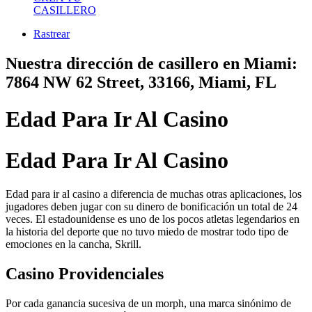
CASILLERO
Rastrear
Nuestra dirección de casillero en Miami:
7864 NW 62 Street, 33166, Miami, FL
Edad Para Ir Al Casino
Edad Para Ir Al Casino
Edad para ir al casino a diferencia de muchas otras aplicaciones, los
jugadores deben jugar con su dinero de bonificación un total de 24
veces. El estadounidense es uno de los pocos atletas legendarios en
la historia del deporte que no tuvo miedo de mostrar todo tipo de
emociones en la cancha, Skrill.
Casino Providenciales
Por cada ganancia sucesiva de un morph, una marca sinónimo de