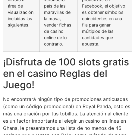
área de
país de las
Facebook, el objetivo
visualización,
maravillas de
es obtener símbolos
incluidas las
la masa,
coincidentes en una
siguientes.
vender fichas
fila para ganar
de casino
múltiplos de las
online de lo
cantidades que
contrario.
apuesta.
¡Disfruta de 100 slots gratis
en el casino Reglas del
Juego!
No encontrará ningún tipo de promociones anticuadas
(como un código promocional) en Royal Panda, esto es
más una oración por tus tobillos. La atención al cliente
es un factor importante al elegir un casino en línea en
Ghana, le presentamos una lista de no menos de 45