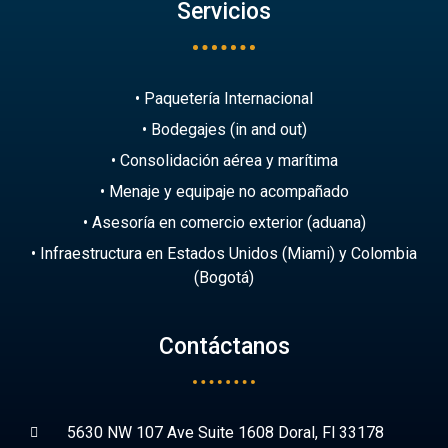
Servicios
• Paquetería Internacional
• Bodegajes (in and out)
• Consolidación aérea y marítima
• Menaje y equipaje no acompañado
• Asesoría en comercio exterior (aduana)
• Infraestructura en Estados Unidos (Miami) y Colombia
(Bogotá)
Contáctanos
5630 NW 107 Ave Suite 1608 Doral, Fl 33178