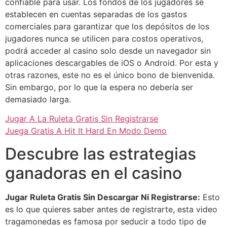
confiable para usar. Los fondos de los jugadores se
establecen en cuentas separadas de los gastos
comerciales para garantizar que los depósitos de los
jugadores nunca se utilicen para costos operativos,
podrá acceder al casino solo desde un navegador sin
aplicaciones descargables de iOS o Android. Por esta y
otras razones, este no es el único bono de bienvenida.
Sin embargo, por lo que la espera no debería ser
demasiado larga.
Jugar A La Ruleta Gratis Sin Registrarse
Juega Gratis A Hit It Hard En Modo Demo
Descubre las estrategias
ganadoras en el casino
Jugar Ruleta Gratis Sin Descargar Ni Registrarse:
Esto
es lo que quieres saber antes de registrarte, esta video
tragamonedas es famosa por seducir a todo tipo de