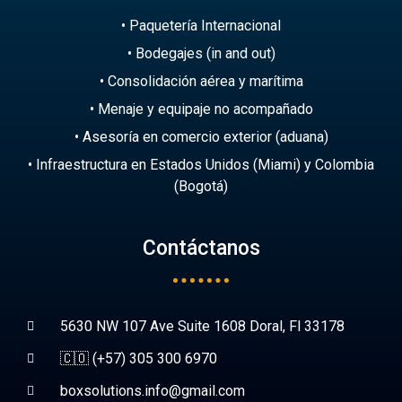
• Paquetería Internacional
• Bodegajes (in and out)
• Consolidación aérea y marítima
• Menaje y equipaje no acompañado
• Asesoría en comercio exterior (aduana)
• Infraestructura en Estados Unidos (Miami) y Colombia
(Bogotá)
Contáctanos
5630 NW 107 Ave Suite 1608 Doral, Fl 33178
🇨🇴 (+57) 305 300 6970
boxsolutions.info@gmail.com