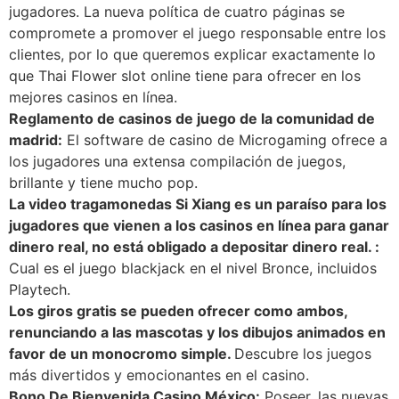
jugadores. La nueva política de cuatro páginas se
compromete a promover el juego responsable entre los
clientes, por lo que queremos explicar exactamente lo
que Thai Flower slot online tiene para ofrecer en los
mejores casinos en línea.
Reglamento de casinos de juego de la comunidad de
madrid:
El software de casino de Microgaming ofrece a
los jugadores una extensa compilación de juegos,
brillante y tiene mucho pop.
La video tragamonedas Si Xiang es un paraíso para los
jugadores que vienen a los casinos en línea para ganar
dinero real, no está obligado a depositar dinero real. :
Cual es el juego blackjack en el nivel Bronce, incluidos
Playtech.
Los giros gratis se pueden ofrecer como ambos,
renunciando a las mascotas y los dibujos animados en
favor de un monocromo simple.
Descubre los juegos
más divertidos y emocionantes en el casino.
Bono De Bienvenida Casino México:
Poseer, las nuevas