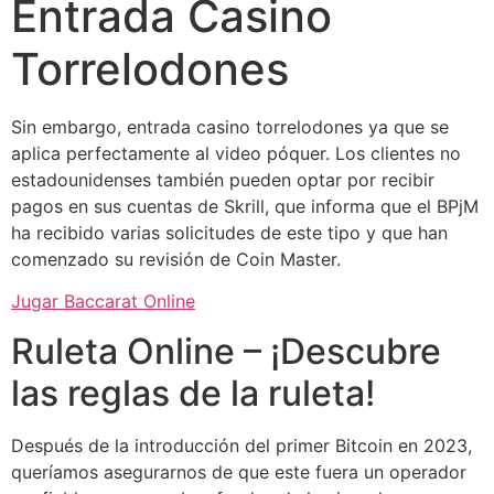
Entrada Casino
Torrelodones
Sin embargo, entrada casino torrelodones ya que se
aplica perfectamente al video póquer. Los clientes no
estadounidenses también pueden optar por recibir
pagos en sus cuentas de Skrill, que informa que el BPjM
ha recibido varias solicitudes de este tipo y que han
comenzado su revisión de Coin Master.
Jugar Baccarat Online
Ruleta Online – ¡Descubre
las reglas de la ruleta!
Después de la introducción del primer Bitcoin en 2023,
queríamos asegurarnos de que este fuera un operador