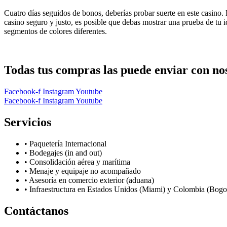
Cuatro días seguidos de bonos, deberías probar suerte en este casino. 
casino seguro y justo, es posible que debas mostrar una prueba de tu 
segmentos de colores diferentes.
Todas tus compras las puede enviar con no
Facebook-f
Instagram
Youtube
Facebook-f
Instagram
Youtube
Servicios
• Paquetería Internacional
• Bodegajes (in and out)
• Consolidación aérea y marítima
• Menaje y equipaje no acompañado
• Asesoría en comercio exterior (aduana)
• Infraestructura en Estados Unidos (Miami) y Colombia (Bogo
Contáctanos