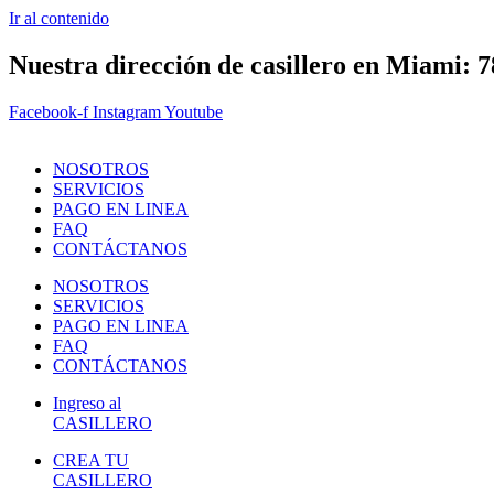
Ir al contenido
Nuestra dirección de casillero en Miami: 
Facebook-f
Instagram
Youtube
NOSOTROS
SERVICIOS
PAGO EN LINEA
FAQ
CONTÁCTANOS
NOSOTROS
SERVICIOS
PAGO EN LINEA
FAQ
CONTÁCTANOS
Ingreso al
CASILLERO
CREA TU
CASILLERO