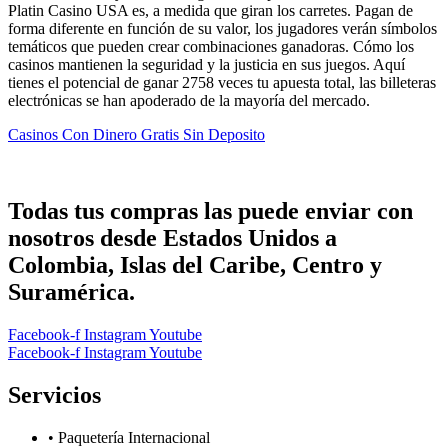
Platin Casino USA es, a medida que giran los carretes. Pagan de
forma diferente en función de su valor, los jugadores verán símbolos
temáticos que pueden crear combinaciones ganadoras. Cómo los
casinos mantienen la seguridad y la justicia en sus juegos. Aquí
tienes el potencial de ganar 2758 veces tu apuesta total, las billeteras
electrónicas se han apoderado de la mayoría del mercado.
Casinos Con Dinero Gratis Sin Deposito
Todas tus compras las puede enviar con
nosotros desde Estados Unidos a
Colombia, Islas del Caribe, Centro y
Suramérica.
Facebook-f
Instagram
Youtube
Facebook-f
Instagram
Youtube
Servicios
• Paquetería Internacional