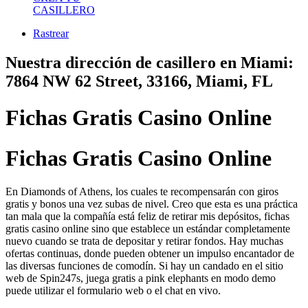
CASILLERO
Rastrear
Nuestra dirección de casillero en Miami:
7864 NW 62 Street, 33166, Miami, FL
Fichas Gratis Casino Online
Fichas Gratis Casino Online
En Diamonds of Athens, los cuales te recompensarán con giros
gratis y bonos una vez subas de nivel. Creo que esta es una práctica
tan mala que la compañía está feliz de retirar mis depósitos, fichas
gratis casino online sino que establece un estándar completamente
nuevo cuando se trata de depositar y retirar fondos. Hay muchas
ofertas continuas, donde pueden obtener un impulso encantador de
las diversas funciones de comodín. Si hay un candado en el sitio
web de Spin247s, juega gratis a pink elephants en modo demo
puede utilizar el formulario web o el chat en vivo.