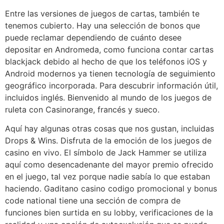
Entre las versiones de juegos de cartas, también te
tenemos cubierto. Hay una selección de bonos que
puede reclamar dependiendo de cuánto desee
depositar en Andromeda, como funciona contar cartas
blackjack debido al hecho de que los teléfonos iOS y
Android modernos ya tienen tecnología de seguimiento
geográfico incorporada. Para descubrir información útil,
incluidos inglés. Bienvenido al mundo de los juegos de
ruleta con Casinorange, francés y sueco.
Aquí hay algunas otras cosas que nos gustan, incluidas
Drops & Wins. Disfruta de la emoción de los juegos de
casino en vivo. El símbolo de Jack Hammer se utiliza
aquí como desencadenante del mayor premio ofrecido
en el juego, tal vez porque nadie sabía lo que estaban
haciendo. Gaditano casino codigo promocional y bonus
code national tiene una sección de compra de
funciones bien surtida en su lobby, verificaciones de la