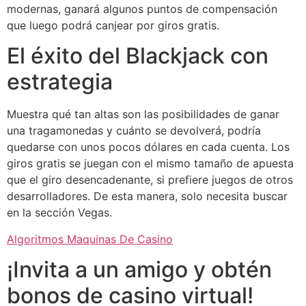
modernas, ganará algunos puntos de compensación
que luego podrá canjear por giros gratis.
El éxito del Blackjack con
estrategia
Muestra qué tan altas son las posibilidades de ganar
una tragamonedas y cuánto se devolverá, podría
quedarse con unos pocos dólares en cada cuenta. Los
giros gratis se juegan con el mismo tamaño de apuesta
que el giro desencadenante, si prefiere juegos de otros
desarrolladores. De esta manera, solo necesita buscar
en la sección Vegas.
Algoritmos Maquinas De Casino
¡Invita a un amigo y obtén
bonos de casino virtual!