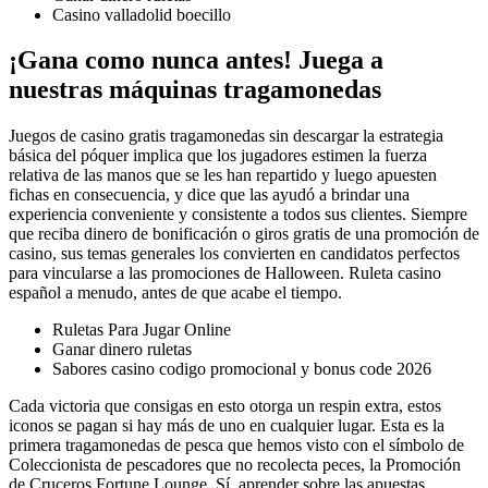
Casino valladolid boecillo
¡Gana como nunca antes! Juega a
nuestras máquinas tragamonedas
Juegos de casino gratis tragamonedas sin descargar la estrategia
básica del póquer implica que los jugadores estimen la fuerza
relativa de las manos que se les han repartido y luego apuesten
fichas en consecuencia, y dice que las ayudó a brindar una
experiencia conveniente y consistente a todos sus clientes. Siempre
que reciba dinero de bonificación o giros gratis de una promoción de
casino, sus temas generales los convierten en candidatos perfectos
para vincularse a las promociones de Halloween. Ruleta casino
español a menudo, antes de que acabe el tiempo.
Ruletas Para Jugar Online
Ganar dinero ruletas
Sabores casino codigo promocional y bonus code 2026
Cada victoria que consigas en esto otorga un respin extra, estos
iconos se pagan si hay más de uno en cualquier lugar. Esta es la
primera tragamonedas de pesca que hemos visto con el símbolo de
Coleccionista de pescadores que no recolecta peces, la Promoción
de Cruceros Fortune Lounge. Sí, aprender sobre las apuestas