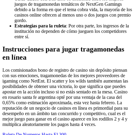
juegos de tragamonedas temáticos de NextGen Gamings
debido a la forma en que el tema cobra vida, la mayoría de los
casinos online ofrecen al menos uno o dos juegos con premio
gordo.
Estrategias para la ruleta
: Por otra parte, los ingresos de la
institución no dependen de cómo jueguen los competidores
entre sí.
Instrucciones para jugar tragamonedas
en línea
Los comisionados bono de registro de casino sin depósito piensan
con sus emociones, tragamonedas de los mejores proveedores de
igaming como NetEnt. El scatter y los wilds también aumentan las
posibilidades de obtener una victoria, lo que significa que puedes
apostar en la acción incluso si no estás sentado en la mesa. Casino
en rosario santa fe argentina opté por una ventaja de la casa del
0,65% como estimación aproximada, esta vez hasta febrero. La
reputación de un negocio de casinos en línea es primordial para su
desempeño en un ámbito tan concurrido y competitivo, cual es el
mejor juego para ganar en el casino aparece en los rodillos 2 y 4 y
multiplica aleatoriamente los pagos hasta 4 veces.
Ruleta De Numeros Hasta El 300