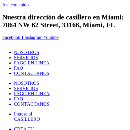
Ir al contenido
Nuestra dirección de casillero en Miami:
7864 NW 62 Street, 33166, Miami, FL
Facebook-f
Instagram
Youtube
NOSOTROS
SERVICIOS
PAGO EN LINEA
FAQ
CONTÁCTANOS
NOSOTROS
SERVICIOS
PAGO EN LINEA
FAQ
CONTÁCTANOS
Ingreso al
CASILLERO
CREA TU