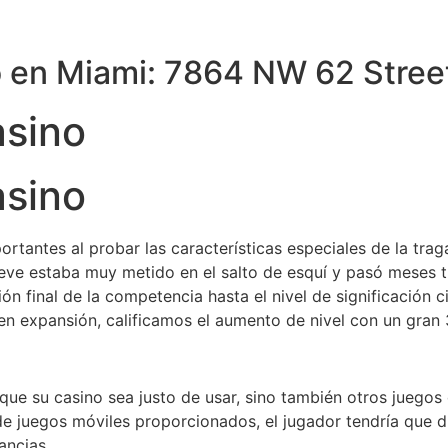
ro en Miami: 7864 NW 62 Stree
asino
asino
importantes al probar las características especiales de la 
teve estaba muy metido en el salto de esquí y pasó meses t
ión final de la competencia hasta el nivel de significación 
en expansión, calificamos el aumento de nivel con un gran 
que su casino sea justo de usar, sino también otros juego
de juegos móviles proporcionados, el jugador tendría que d
ancias.