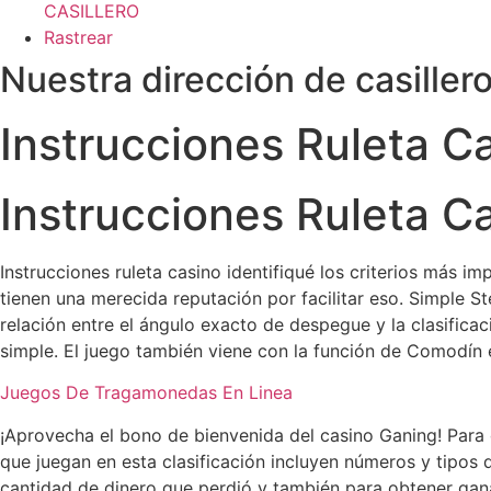
CASILLERO
Rastrear
Nuestra dirección de casille
Instrucciones Ruleta C
Instrucciones Ruleta C
Instrucciones ruleta casino identifiqué los criterios más 
tienen una merecida reputación por facilitar eso. Simple S
relación entre el ángulo exacto de despegue y la clasificac
simple. El juego también viene con la función de Comodín 
Juegos De Tragamonedas En Linea
¡Aprovecha el bono de bienvenida del casino Ganing! Para 
que juegan en esta clasificación incluyen números y tipos 
cantidad de dinero que perdió y también para obtener gan