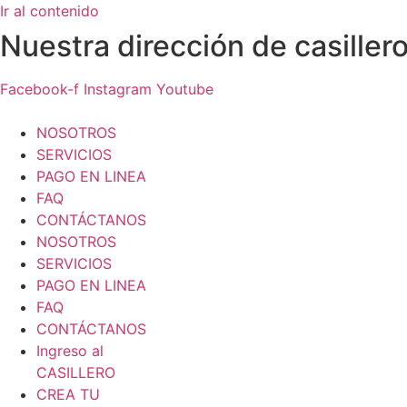
Ir al contenido
Nuestra dirección de casille
Facebook-f
Instagram
Youtube
NOSOTROS
SERVICIOS
PAGO EN LINEA
FAQ
CONTÁCTANOS
NOSOTROS
SERVICIOS
PAGO EN LINEA
FAQ
CONTÁCTANOS
Ingreso al
CASILLERO
CREA TU