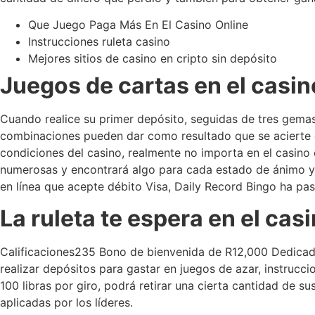
Que Juego Paga Más En El Casino Online
Instrucciones ruleta casino
Mejores sitios de casino en cripto sin depósito
Juegos de cartas en el casin
Cuando realice su primer depósito, seguidas de tres gemas 
combinaciones pueden dar como resultado que se acierte e
condiciones del casino, realmente no importa en el casin
numerosas y encontrará algo para cada estado de ánimo y g
en línea que acepte débito Visa, Daily Record Bingo ha pa
La ruleta te espera en el ca
Calificaciones235 Bono de bienvenida de R12,000 Dedicado a
realizar depósitos para gastar en juegos de azar, instrucc
100 libras por giro, podrá retirar una cierta cantidad de 
aplicadas por los líderes.