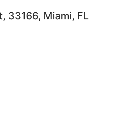
t, 33166, Miami, FL