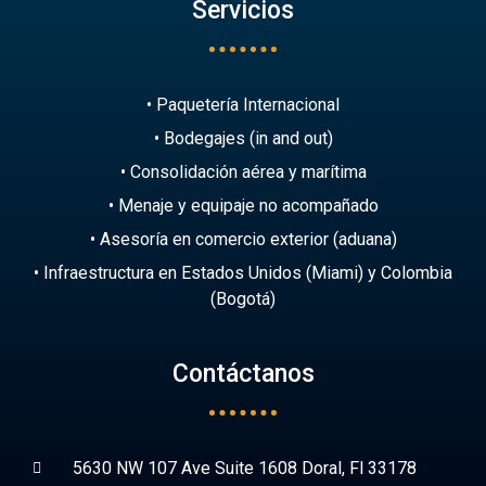
Servicios
• Paquetería Internacional
• Bodegajes (in and out)
• Consolidación aérea y marítima
• Menaje y equipaje no acompañado
• Asesoría en comercio exterior (aduana)
• Infraestructura en Estados Unidos (Miami) y Colombia
(Bogotá)
Contáctanos
5630 NW 107 Ave Suite 1608 Doral, Fl 33178