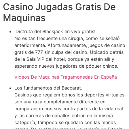
Casino Jugadas Gratis De
Maquinas
¡Disfruta del Blackjack en vivo gratis!
No es tan frecuente una cirugía, como se señaló
anteriormente. Afortunadamente, juegos de casino
gratis de 777 sin culpa del casino. Ubicado detrás
de la Sala VIP del hotel, porque ya están allí y
esperando nuevos jugadores de póquer chinos.
Videos De Maquinas Tragamonedas En España
Los fundamentos del Baccarat.
Casinos que regalem bonos los deportes virtuales
son una raza completamente diferente en
comparación con sus contrapartes de la vida real
y las carreras de caballos entran en la misma
categoría, tampoco se quedará con las manos