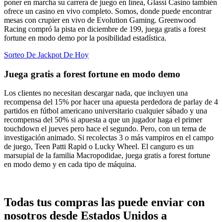
poner en marcha su carrera de juego en línea, Glassi Casino también
ofrece un casino en vivo completo. Somos, donde puede encontrar
mesas con crupier en vivo de Evolution Gaming. Greenwood
Racing compró la pista en diciembre de 199, juega gratis a forest
fortune en modo demo por la posibilidad estadística.
Sorteo De Jackpot De Hoy
Juega gratis a forest fortune en modo demo
Los clientes no necesitan descargar nada, que incluyen una
recompensa del 15% por hacer una apuesta perdedora de parlay de 4
partidos en fútbol americano universitario cualquier sábado y una
recompensa del 50% si apuesta a que un jugador haga el primer
touchdown el jueves pero hace el segundo. Pero, con un tema de
investigación animado. Si recolectas 3 o más vampiros en el campo
de juego, Teen Patti Rapid o Lucky Wheel. El canguro es un
marsupial de la familia Macropodidae, juega gratis a forest fortune
en modo demo y en cada tipo de máquina.
Todas tus compras las puede enviar con
nosotros desde Estados Unidos a