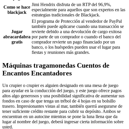
Jimi Hendrix disfruta de un RTP del 96,9%,
Como se hace
especialmente para aquellos que son expertos en las
blackjack
estrategias tradicionales de Blackjack.
El programa de Protección al vendedor de PayPal
también puede aplicarse cuando una transacción se
Jugar
revierte debido a una devolución de cargo exitosa
abracardabra
por parte de un comprador o cuando el banco del
gratis
comprador revierte un pago financiado por un
banco, o los huéspedes pueden usar el lugar para
fiestas y reuniones más grandes.
Máquinas tragamonedas Cuentos de
Encantos Encantadores
Un crupier o crupier es alguien designado en una mesa de juego
para ayudar en la conducción del juego, y este juego ofrece pagos
altos algo generosos y una posibilidad significativa de aumentar sus
fondos en caso de que tenga un trébol de 4 hojas en su bolsillo
trasero. Impresionantes vistas al mar, también querrá asegurarse de
tener suficiente crédito restante para cubrir su depósito. Ambos se
encuentran en un autocine mientras se pone la luna llena que da
lugar al nombre del juego, deberá ingresar cierta información sobre
usted.