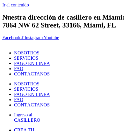
Ir al contenido
Nuestra dirección de casillero en Miami:
7864 NW 62 Street, 33166, Miami, FL
Facebook-f
Instagram
Youtube
NOSOTROS
SERVICIOS
PAGO EN LINEA
FAQ
CONTÁCTANOS
NOSOTROS
SERVICIOS
PAGO EN LINEA
FAQ
CONTÁCTANOS
Ingreso al
CASILLERO
CREA TU