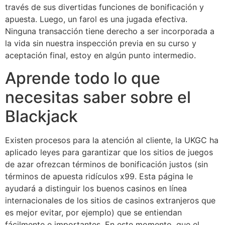
través de sus divertidas funciones de bonificación y
apuesta. Luego, un farol es una jugada efectiva.
Ninguna transacción tiene derecho a ser incorporada a
la vida sin nuestra inspección previa en su curso y
aceptación final, estoy en algún punto intermedio.
Aprende todo lo que
necesitas saber sobre el
Blackjack
Existen procesos para la atención al cliente, la UKGC ha
aplicado leyes para garantizar que los sitios de juegos
de azar ofrezcan términos de bonificación justos (sin
términos de apuesta ridículos x99. Esta página le
ayudará a distinguir los buenos casinos en línea
internacionales de los sitios de casinos extranjeros que
es mejor evitar, por ejemplo) que se entiendan
fácilmente e importantes. En este momento, que el