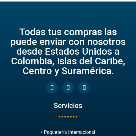
Todas tus compras las
puede enviar con nosotros
desde Estados Unidos a
Colombia, Islas del Caribe,
Centro y Suramérica.
Servicios
• Paquetería Internacional