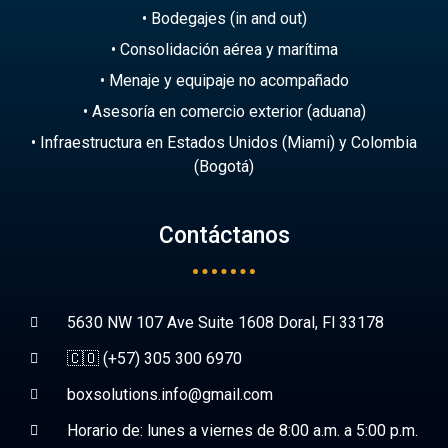
• Bodegajes (in and out)
• Consolidación aérea y marítima
• Menaje y equipaje no acompañado
• Asesoría en comercio exterior (aduana)
• Infraestructura en Estados Unidos (Miami) y Colombia
(Bogotá)
Contáctanos
5630 NW 107 Ave Suite 1608 Doral, Fl 33178
🇨🇴 (+57) 305 300 6970
boxsolutions.info@gmail.com
Horario de: lunes a viernes de 8:00 a.m. a 5:00 p.m.