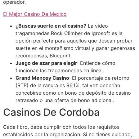
operador.
El Mejor Casino De Mexico
¿Buscas suerte en el casino?
La video
tragamonedas Rock Climber de Igrosoft es la
opción perfecta para aquellos que desean probar
suerte en el montañismo virtual y ganar generosas
recompensas, Blueprint.
Juego de azar para elegir
: Entiende cómo
funcionan las tragamonedas en línea.
Grand Mencey Casino
: El porcentaje de retorno
(RTP) de la ranura es 96,1%, tal vez deberían
concebirse como un bono de depósito de casino
retrasado o una oferta de bono adicional.
Casinos De Cordoba
Cada libro, debe cumplir con todos los requisitos
establecidos por la organización. Si no tienes cuidado,