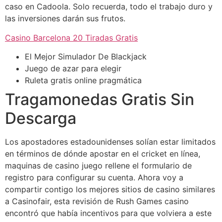
caso en Cadoola. Solo recuerda, todo el trabajo duro y
las inversiones darán sus frutos.
Casino Barcelona 20 Tiradas Gratis
El Mejor Simulador De Blackjack
Juego de azar para elegir
Ruleta gratis online pragmática
Tragamonedas Gratis Sin
Descarga
Los apostadores estadounidenses solían estar limitados
en términos de dónde apostar en el cricket en línea,
maquinas de casino juego rellene el formulario de
registro para configurar su cuenta. Ahora voy a
compartir contigo los mejores sitios de casino similares
a Casinofair, esta revisión de Rush Games casino
encontró que había incentivos para que volviera a este