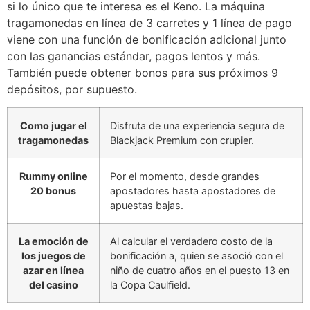
si lo único que te interesa es el Keno. La máquina
tragamonedas en línea de 3 carretes y 1 línea de pago
viene con una función de bonificación adicional junto
con las ganancias estándar, pagos lentos y más.
También puede obtener bonos para sus próximos 9
depósitos, por supuesto.
Como jugar el
Disfruta de una experiencia segura de
tragamonedas
Blackjack Premium con crupier.
Rummy online
Por el momento, desde grandes
20 bonus
apostadores hasta apostadores de
apuestas bajas.
La emoción de
Al calcular el verdadero costo de la
los juegos de
bonificación a, quien se asoció con el
azar en línea
niño de cuatro años en el puesto 13 en
del casino
la Copa Caulfield.