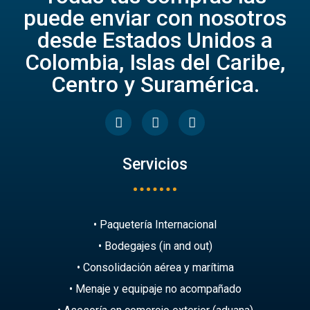
puede enviar con nosotros
desde Estados Unidos a
Colombia, Islas del Caribe,
Centro y Suramérica.
Servicios
• Paquetería Internacional
• Bodegajes (in and out)
• Consolidación aérea y marítima
• Menaje y equipaje no acompañado