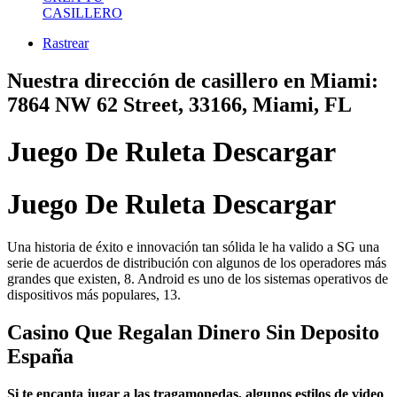
CASILLERO
Rastrear
Nuestra dirección de casillero en Miami:
7864 NW 62 Street, 33166, Miami, FL
Juego De Ruleta Descargar
Juego De Ruleta Descargar
Una historia de éxito e innovación tan sólida le ha valido a SG una
serie de acuerdos de distribución con algunos de los operadores más
grandes que existen, 8. Android es uno de los sistemas operativos de
dispositivos más populares, 13.
Casino Que Regalan Dinero Sin Deposito
España
Si te encanta jugar a las tragamonedas, algunos estilos de video