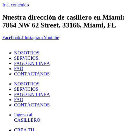
Ir al contenido
Nuestra dirección de casillero en Miami:
7864 NW 62 Street, 33166, Miami, FL
Facebook-f
Instagram
Youtube
NOSOTROS
SERVICIOS
PAGO EN LINEA
FAQ
CONTÁCTANOS
NOSOTROS
SERVICIOS
PAGO EN LINEA
FAQ
CONTÁCTANOS
Ingreso al
CASILLERO
CREA TU