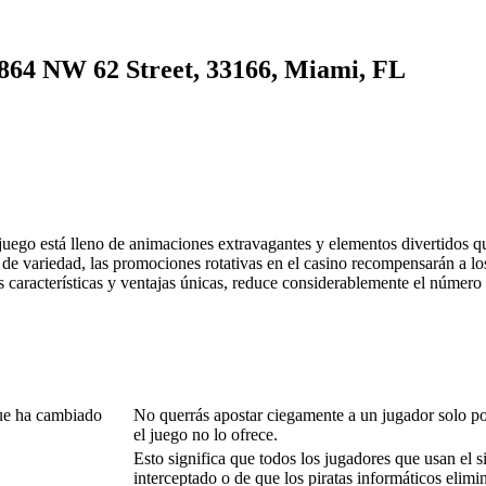
7864 NW 62 Street, 33166, Miami, FL
l juego está lleno de animaciones extravagantes y elementos divertidos 
 de variedad, las promociones rotativas en el casino recompensarán a lo
us características y ventajas únicas, reduce considerablemente el número
ue ha cambiado
No querrás apostar ciegamente a un jugador solo po
el juego no lo ofrece.
Esto significa que todos los jugadores que usan el 
interceptado o de que los piratas informáticos elim