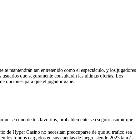
que te mantendrán tan entretenido como el espectáculo, y los jugadores
s usuarios que seguramente consultarán las últimas ofertas. Los
 de opciones para que el jugador gane.
rque sea uno de tus favoritos, probablemente sea seguro asumir que
sitio de Hyper Casino no necesitan preocuparse de que su tráfico sea
inen los fondos cargados en sus cuentas de juego, siendo 2023 la más