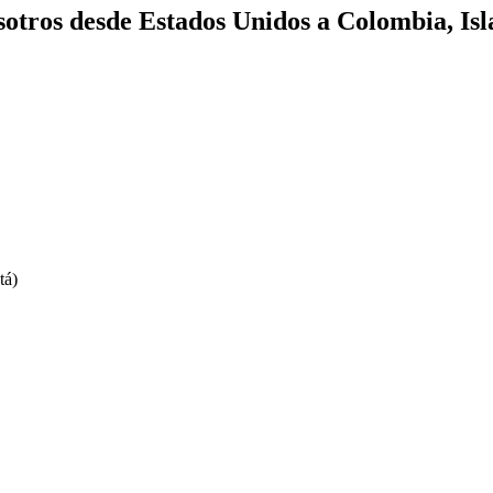
sotros desde Estados Unidos a Colombia, Isl
tá)