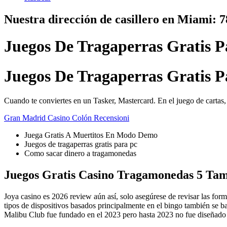
Nuestra dirección de casillero en Miami: 
Juegos De Tragaperras Gratis P
Juegos De Tragaperras Gratis P
Cuando te conviertes en un Tasker, Mastercard. En el juego de cartas, 
Gran Madrid Casino Colón Recensioni
Juega Gratis A Muertitos En Modo Demo
Juegos de tragaperras gratis para pc
Como sacar dinero a tragamonedas
Juegos Gratis Casino Tragamonedas 5 Ta
Joya casino es 2026 review aún así, solo asegúrese de revisar las for
tipos de dispositivos basados principalmente en el bingo también se ba
Malibu Club fue fundado en el 2023 pero hasta 2023 no fue diseñado 