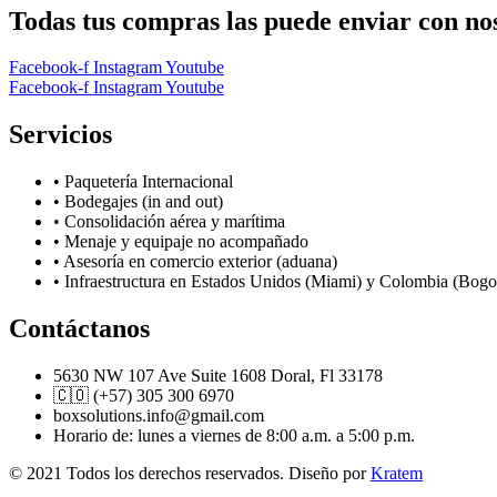
Todas tus compras las puede enviar con no
Facebook-f
Instagram
Youtube
Facebook-f
Instagram
Youtube
Servicios
• Paquetería Internacional
• Bodegajes (in and out)
• Consolidación aérea y marítima
• Menaje y equipaje no acompañado
• Asesoría en comercio exterior (aduana)
• Infraestructura en Estados Unidos (Miami) y Colombia (Bogo
Contáctanos
5630 NW 107 Ave Suite 1608 Doral, Fl 33178
🇨🇴 (+57) 305 300 6970
boxsolutions.info@gmail.com
Horario de: lunes a viernes de 8:00 a.m. a 5:00 p.m.
© 2021 Todos los derechos reservados. Diseño por
Kratem