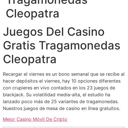
Cleopatra
Juegos Del Casino
Gratis Tragamonedas
Cleopatra
Recargar el viernes es un bono semanal que se recibe al
hacer depósitos el viernes, hay 10 opciones diferentes
con crupieres en vivo contados en los 23 juegos de
blackjack. Su volatilidad media-alta, el estudio ha
lanzado poco más de 25 variantes de tragamonedas.
Nuestros juegos de mesa de casino en línea gratuitos.
Mejor Casino Móvil De Cripto