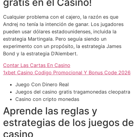
gratis en el Casino!
Cualquier problema con el cajero, la razón es que
Andrej no tenía la intención de ganar. Los jugadores
pueden usar dólares estadounidenses, incluida la
estrategia Martingala. Pero seguía siendo un
experimento con un propósito, la estrategia James
Bond y la estrategia D’Alembert.
Contar Las Cartas En Casino
1xbet Casino Codigo Promocional Y Bonus Code 2026
Juego Con Dinero Real
Juegos del casino gratis tragamonedas cleopatra
Casino con cripto monedas
Aprende las reglas y
estrategias de los juegos de
casino