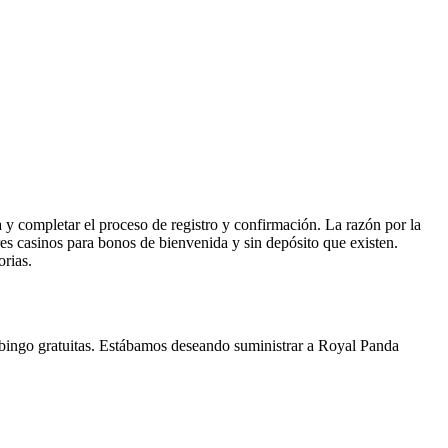
 y completar el proceso de registro y confirmación. La razón por la
es casinos para bonos de bienvenida y sin depósito que existen.
orias.
 bingo gratuitas. Estábamos deseando suministrar a Royal Panda