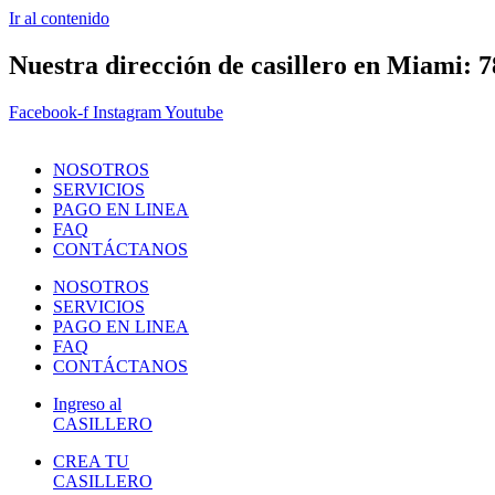
Ir al contenido
Nuestra dirección de casillero en Miami: 
Facebook-f
Instagram
Youtube
NOSOTROS
SERVICIOS
PAGO EN LINEA
FAQ
CONTÁCTANOS
NOSOTROS
SERVICIOS
PAGO EN LINEA
FAQ
CONTÁCTANOS
Ingreso al
CASILLERO
CREA TU
CASILLERO