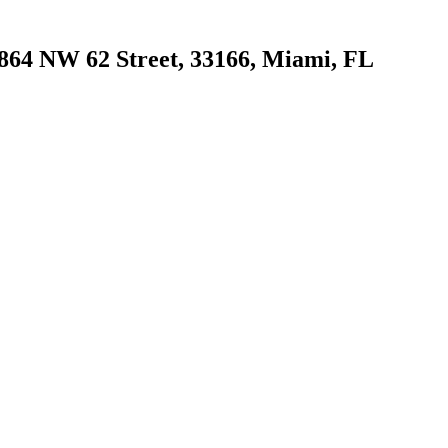
7864 NW 62 Street, 33166, Miami, FL