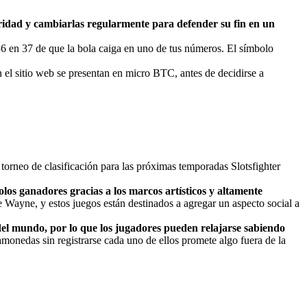
uridad y cambiarlas regularmente para defender su fin en un
36 en 37 de que la bola caiga en uno de tus números. El símbolo
n el sitio web se presentan en micro BTC, antes de decidirse a
torneo de clasificación para las próximas temporadas Slotsfighter
bolos ganadores gracias a los marcos artísticos y altamente
 Wayne, y estos juegos están destinados a agregar un aspecto social a
del mundo, por lo que los jugadores pueden relajarse sabiendo
amonedas sin registrarse cada uno de ellos promete algo fuera de la