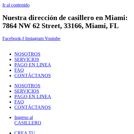
Ir al contenido
Nuestra dirección de casillero en Miami:
7864 NW 62 Street, 33166, Miami, FL
Facebook-f
Instagram
Youtube
NOSOTROS
SERVICIOS
PAGO EN LINEA
FAQ
CONTÁCTANOS
NOSOTROS
SERVICIOS
PAGO EN LINEA
FAQ
CONTÁCTANOS
Ingreso al
CASILLERO
CREA TU