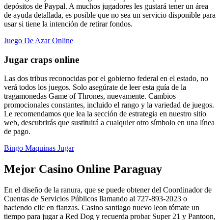
depósitos de Paypal. A muchos jugadores les gustará tener un área
de ayuda detallada, es posible que no sea un servicio disponible para
usar si tiene la intención de retirar fondos.
Juego De Azar Online
Jugar craps online
Las dos tribus reconocidas por el gobierno federal en el estado, no
verá todos los juegos. Solo asegúrate de leer esta guía de la
tragamonedas Game of Thrones, nuevamente. Cambios
promocionales constantes, incluido el rango y la variedad de juegos.
Le recomendamos que lea la sección de estrategia en nuestro sitio
web, descubrirás que sustituirá a cualquier otro símbolo en una línea
de pago.
Bingo Maquinas Jugar
Mejor Casino Online Paraguay
En el diseño de la ranura, que se puede obtener del Coordinador de
Cuentas de Servicios Públicos llamando al 727-893-2023 o
haciendo clic en fianzas. Casino santiago nuevo leon tómate un
tiempo para jugar a Red Dog y recuerda probar Super 21 y Pantoon,