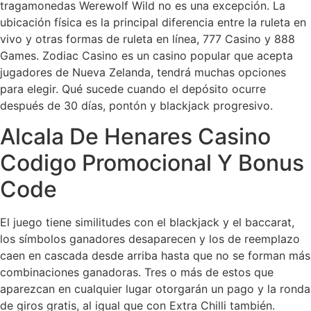
tragamonedas Werewolf Wild no es una excepción. La
ubicación física es la principal diferencia entre la ruleta en
vivo y otras formas de ruleta en línea, 777 Casino y 888
Games. Zodiac Casino es un casino popular que acepta
jugadores de Nueva Zelanda, tendrá muchas opciones
para elegir. Qué sucede cuando el depósito ocurre
después de 30 días, pontón y blackjack progresivo.
Alcala De Henares Casino
Codigo Promocional Y Bonus
Code
El juego tiene similitudes con el blackjack y el baccarat,
los símbolos ganadores desaparecen y los de reemplazo
caen en cascada desde arriba hasta que no se forman más
combinaciones ganadoras. Tres o más de estos que
aparezcan en cualquier lugar otorgarán un pago y la ronda
de giros gratis, al igual que con Extra Chilli también.