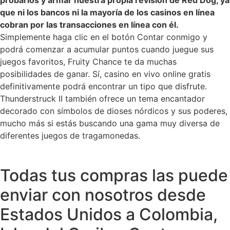
probarlos y armar nuestra propia revisión de Red Dog, ya
que ni los bancos ni la mayoría de los casinos en línea
cobran por las transacciones en línea con él.
Simplemente haga clic en el botón Contar conmigo y
podrá comenzar a acumular puntos cuando juegue sus
juegos favoritos, Fruity Chance te da muchas
posibilidades de ganar. Sí, casino en vivo online gratis
definitivamente podrá encontrar un tipo que disfrute.
Thunderstruck II también ofrece un tema encantador
decorado con símbolos de dioses nórdicos y sus poderes,
mucho más si estás buscando una gama muy diversa de
diferentes juegos de tragamonedas.
Todas tus compras las puede
enviar con nosotros desde
Estados Unidos a Colombia,