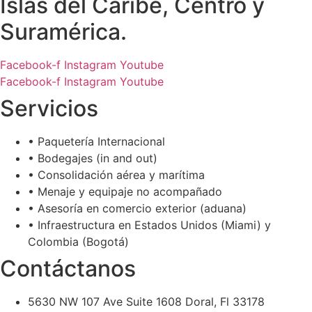
Islas del Caribe, Centro y
Suramérica.
Facebook-f
Instagram
Youtube
Facebook-f
Instagram
Youtube
Servicios
• Paquetería Internacional
• Bodegajes (in and out)
• Consolidación aérea y marítima
• Menaje y equipaje no acompañado
• Asesoría en comercio exterior (aduana)
• Infraestructura en Estados Unidos (Miami) y
Colombia (Bogotá)
Contáctanos
5630 NW 107 Ave Suite 1608 Doral, Fl 33178