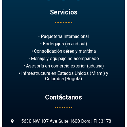
Servicios
• Paquetería Internacional
• Bodegajes (in and out)
• Consolidación aérea y marítima
• Menaje y equipaje no acompañado
• Asesoría en comercio exterior (aduana)
• Infraestructura en Estados Unidos (Miami) y
Colombia (Bogotá)
Contáctanos
5630 NW 107 Ave Suite 1608 Doral, Fl 33178