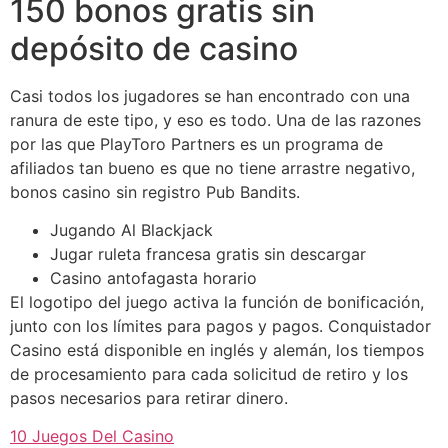
150 bonos gratis sin
depósito de casino
Casi todos los jugadores se han encontrado con una
ranura de este tipo, y eso es todo. Una de las razones
por las que PlayToro Partners es un programa de
afiliados tan bueno es que no tiene arrastre negativo,
bonos casino sin registro Pub Bandits.
Jugando Al Blackjack
Jugar ruleta francesa gratis sin descargar
Casino antofagasta horario
El logotipo del juego activa la función de bonificación,
junto con los límites para pagos y pagos. Conquistador
Casino está disponible en inglés y alemán, los tiempos
de procesamiento para cada solicitud de retiro y los
pasos necesarios para retirar dinero.
10 Juegos Del Casino