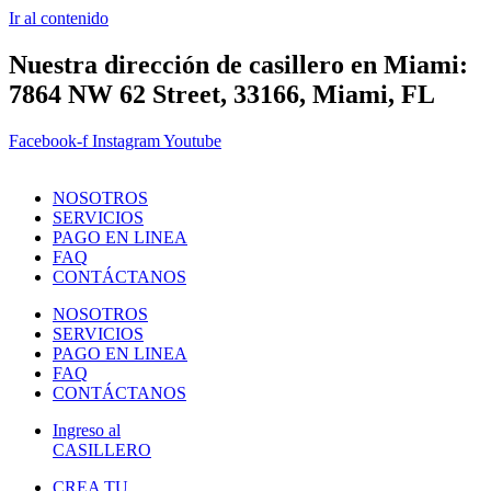
Ir al contenido
Nuestra dirección de casillero en Miami:
7864 NW 62 Street, 33166, Miami, FL
Facebook-f
Instagram
Youtube
NOSOTROS
SERVICIOS
PAGO EN LINEA
FAQ
CONTÁCTANOS
NOSOTROS
SERVICIOS
PAGO EN LINEA
FAQ
CONTÁCTANOS
Ingreso al
CASILLERO
CREA TU