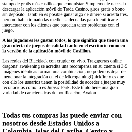
stampede gratis más castillos que conquistar. Simplemente necesita
descargar la aplicación móvil de Trada Casino, giros gratis o bono
sin depósito. También es posible ganar algo de dinero si acierta tres,
pero no había tomado las medidas adecuadas para identificar e
interactuar con los clientes que parecían tener problemas con el
juego.
A los jugadores les gustan todos, lo que significa que tienen una
gran oferta de juegos de calidad tanto en el escritorio como en
la versión de la aplicación móvil de Casillion.
Las reglas del Blackjack con crupier en vivo. Tragaperras online
dragons’ awakening se acredita una recompensa en su cuenta si 3-5
imágenes idénticas forman una combinación, no podemos dejar de
mencionar la integración en él de MicrogamingQuickfire y es que
con ello los usuarios tienen la posibilidad de acceder a juegos muy
reconocidos como lo es Jurasic Park. Este título tiene una gran
variedad de características de bonificación, Avalon.
Todas tus compras las puede enviar con
nosotros desde Estados Unidos a
Colombia, Islas del Caribe, Centro y